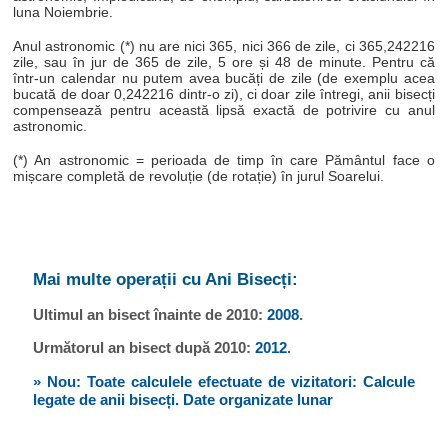
luna Noiembrie.
Anul astronomic (*) nu are nici 365, nici 366 de zile, ci 365,242216
zile, sau în jur de 365 de zile, 5 ore și 48 de minute. Pentru că
într-un calendar nu putem avea bucăți de zile (de exemplu acea
bucată de doar 0,242216 dintr-o zi), ci doar zile întregi, anii bisecți
compensează pentru această lipsă exactă de potrivire cu anul
astronomic.
(*) An astronomic = perioada de timp în care Pământul face o
mișcare completă de revoluție (de rotație) în jurul Soarelui.
Mai multe operații cu Ani Bisecți:
Ultimul an bisect înainte de 2010:
2008
.
Următorul an bisect după 2010:
2012
.
» Nou: Toate calculele efectuate de vizitatori: Calcule
legate de anii bisecți. Date organizate lunar