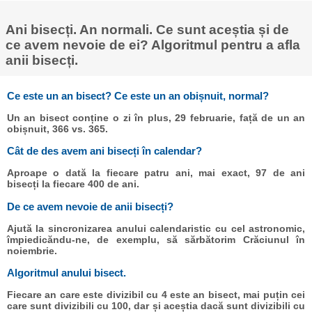
Ani bisecți. An normali. Ce sunt aceștia și de
ce avem nevoie de ei? Algoritmul pentru a afla
anii bisecți.
Ce este un an bisect? Ce este un an obișnuit, normal?
Un an bisect conține o zi în plus, 29 februarie, față de un an
obișnuit, 366 vs. 365.
Cât de des avem ani bisecți în calendar?
Aproape o dată la fiecare patru ani, mai exact, 97 de ani
bisecți la fiecare 400 de ani.
De ce avem nevoie de anii bisecți?
Ajută la sincronizarea anului calendaristic cu cel astronomic,
împiedicăndu-ne, de exemplu, să sărbătorim Crăciunul în
noiembrie.
Algoritmul anului bisect.
Fiecare an care este divizibil cu 4 este an bisect, mai puțin cei
care sunt divizibili cu 100, dar și aceștia dacă sunt divizibili cu