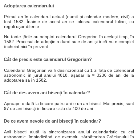
Adoptarea calendarului
Primul an în calendarul actual (numit și calendar modern, civil) a
fost 1582. Înainte de acest an se folosea calendarul Iulian, cu
reguli ușor diferite.
Nu toate țările au adoptat calendarul Gregorian în același timp, în
1582. Procesul de adopție a durat sute de ani și încă nu e complet
încheiat nici în prezent.
Cât de precis este calendarul Gregorian?
Calendarul Gregorian va fi desincronizat cu 1 zi față de calendarul
astronomic în jurul anului 4818, așadar la ≈ 3236 de ani de la
adoptarea sa în 1582.
Cât de des avem ani bisecți în calendar?
Aproape o dată la fiecare patru ani e un an bisect. Mai precis, sunt
97 de ani bisecți în fiecare ciclu de 400 de ani.
De ce avem nevoie de ani bisecți în calendar?
Anii bisecți ajută la sincronizarea anului calendaristic cu cel
astronomic, împiedicând, de exemplu, sărbătorirea Crăciunului în