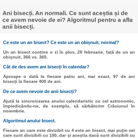
Ani bisecți. An normali. Ce sunt aceștia și de
ce avem nevoie de ei? Algoritmul pentru a afla
anii bisecți.
Ce este un an bisect? Ce este un an obișnuit, normal?
Un an bisect conține o zi în plus, 29 februarie, față de un an
obișnuit, 366 vs. 365.
Cât de des avem ani bisecți în calendar?
Aproape o dată la fiecare patru ani, mai exact, 97 de ani
bisecți la fiecare 400 de ani.
De ce avem nevoie de anii bisecți?
Ajută la sincronizarea anului calendaristic cu cel astronomic,
împiedicăndu-ne, de exemplu, să sărbătorim Crăciunul în
noiembrie.
Algoritmul anului bisect.
Fiecare an care este divizibil cu 4 este an bisect, mai puțin cei
care sunt divizibili cu 100, dar și aceștia dacă sunt divizibili cu