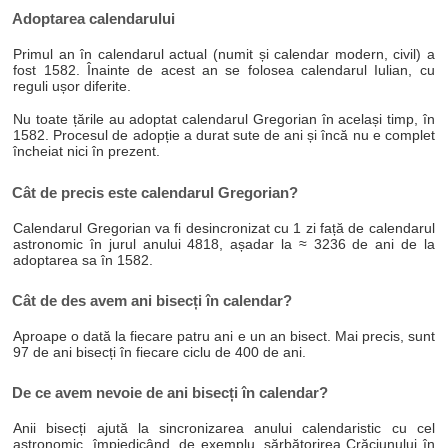
Adoptarea calendarului
Primul an în calendarul actual (numit și calendar modern, civil) a
fost 1582. Înainte de acest an se folosea calendarul Iulian, cu
reguli ușor diferite.
Nu toate țările au adoptat calendarul Gregorian în același timp, în
1582. Procesul de adopție a durat sute de ani și încă nu e complet
încheiat nici în prezent.
Cât de precis este calendarul Gregorian?
Calendarul Gregorian va fi desincronizat cu 1 zi față de calendarul
astronomic în jurul anului 4818, așadar la ≈ 3236 de ani de la
adoptarea sa în 1582.
Cât de des avem ani bisecți în calendar?
Aproape o dată la fiecare patru ani e un an bisect. Mai precis, sunt
97 de ani bisecți în fiecare ciclu de 400 de ani.
De ce avem nevoie de ani bisecți în calendar?
Anii bisecți ajută la sincronizarea anului calendaristic cu cel
astronomic, împiedicând, de exemplu, sărbătorirea Crăciunului în