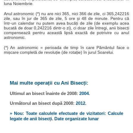
luna Noiembrie.
Anul astronomic (*) nu are nici 365, nici 366 de zile, ci 365,242216
zile, sau în jur de 365 de zile, 5 ore și 48 de minute. Pentru că
într-un calendar nu putem avea bucăți de zile (de exemplu acea
bucată de doar 0,242216 dintr-o zi), ci doar zile întregi, anii bisecți
compensează pentru această lipsă exactă de potrivire cu anul
astronomic.
(*) An astronomic = perioada de timp în care Pământul face o
mișcare completă de revoluție (de rotație) în jurul Soarelui.
Mai multe operații cu Ani Bisecți:
Ultimul an bisect înainte de 2008:
2004
.
Următorul an bisect după 2008:
2012
.
» Nou: Toate calculele efectuate de vizitatori: Calcule
legate de anii bisecți. Date organizate lunar