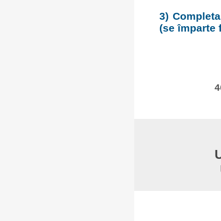
3) Completar
(se împarte f
4
U