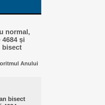
au normal,
 4684 și
 bisect
goritmul Anului
an bisect