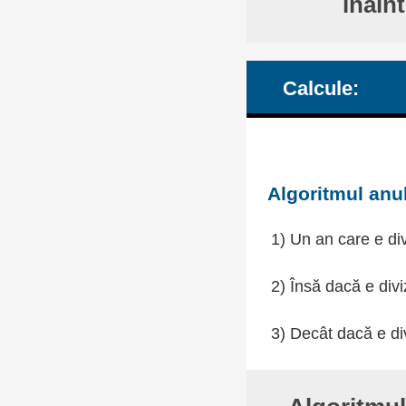
înain
Calcule:
Algoritmul anul
1) Un an care e div
2) Însă dacă e divi
3) Decât dacă e div