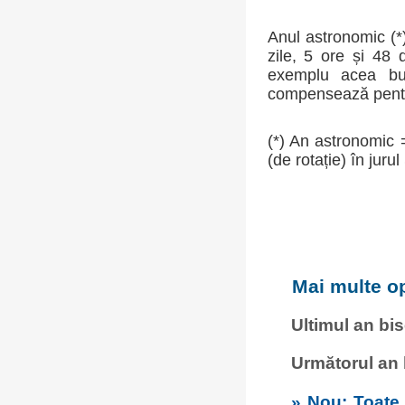
Anul astronomic (*)
zile, 5 ore și 48
exemplu acea buca
compensează pentru
(*) An astronomic 
(de rotație) în jurul
Mai multe op
Ultimul an bi
Următorul an
» Nou: Toate c