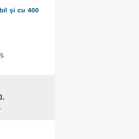
bil și cu 400
).
0
.
.