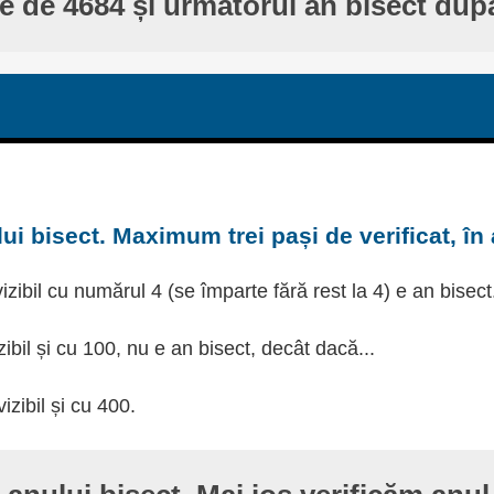
te de 4684 și următorul an bisect dup
ui bisect. Maximum trei pași de verificat, în
izibil cu numărul 4 (se împarte fără rest la 4) e an bisect
zibil și cu 100, nu e an bisect, decât dacă...
izibil și cu 400.