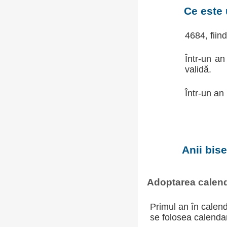
Ce este 
4684, fiin
Într-un an
validă.
Într-un an
Anii bis
Adoptarea calend
Primul an în calend
se folosea calendaru