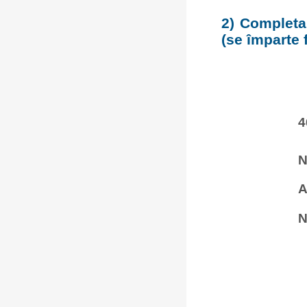
2) Completar
(se împarte 
4
N
A
N