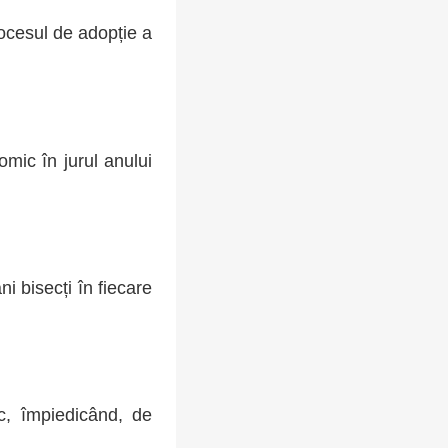
rocesul de adopție a
omic în jurul anului
i bisecți în fiecare
ic, împiedicând, de