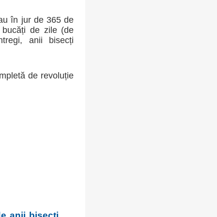
sau în jur de 365 de
bucăți de zile (de
regi, anii bisecți
mpletă de revoluție
e anii bisecți.