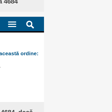
ă 4684
 această ordine:
.