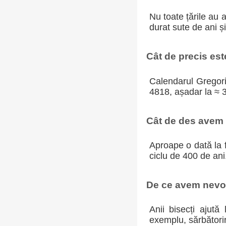
Nu toate țările au 
durat sute de ani ș
Cât de precis es
Calendarul Gregoria
4818, așadar la ≈ 
Cât de des avem a
Aproape o dată la f
ciclu de 400 de ani
De ce avem nevoi
Anii bisecți ajută
exemplu, sărbători