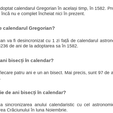
adoptat calendarul Gregorian în același timp, în 1582. P
i încă nu e complet încheiat nici în prezent.
te calendarul Gregorian?
n va fi desincronizat cu 1 zi față de calendarul astron
3236 de ani de la adoptarea sa în 1582.
ni bisecți în calendar?
iecare patru ani e un an bisect. Mai precis, sunt 97 de an
.
e de ani bisecți în calendar?
 la sincronizarea anului calendaristic cu cel astronom
rea Crăciunului în luna Noiembrie.