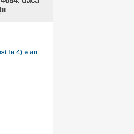
 4684, dacă
ii
st la 4) e an