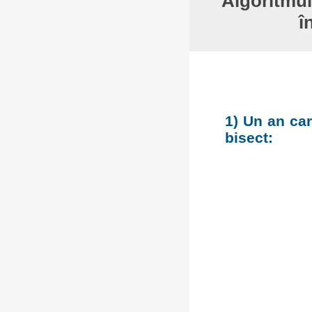
Algoritmul
î
1) Un an car
bisect: