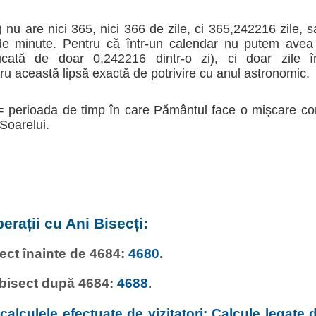
 nu are nici 365, nici 366 de zile, ci 365,242216 zile, 
 de minute. Pentru că într-un calendar nu putem avea 
tă de doar 0,242216 dintr-o zi), ci doar zile înt
 această lipsă exactă de potrivire cu anul astronomic.
= perioada de timp în care Pământul face o mișcare co
 Soarelui.
erații cu Ani Bisecți:
sect înainte de 4684:
4680
.
 bisect după 4684:
4688
.
alculele efectuate de vizitatori: Calcule legate d