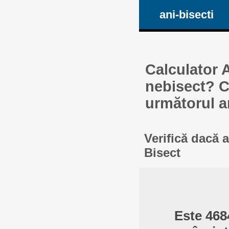
ani-bisecti
Calculator A
nebisect? Ca
următorul a
Verifică dacă 
Bisect
Este 468