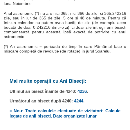
luna Noiembrie.
Anul astronomic (*) nu are nici 365, nici 366 de zile, ci 365,242216
zile, sau în jur de 365 de zile, 5 ore și 48 de minute. Pentru că
într-un calendar nu putem avea bucăți de zile (de exemplu acea
bucată de doar 0,242216 dintr-o zi), ci doar zile întregi, anii bisecți
compensează pentru această lipsă exactă de potrivire cu anul
astronomic.
(*) An astronomic = perioada de timp în care Pământul face o
mișcare completă de revoluție (de rotație) în jurul Soarelui.
Mai multe operații cu Ani Bisecți:
Ultimul an bisect înainte de 4240:
4236
.
Următorul an bisect după 4240:
4244
.
» Nou: Toate calculele efectuate de vizitatori: Calcule
legate de anii bisecți. Date organizate lunar