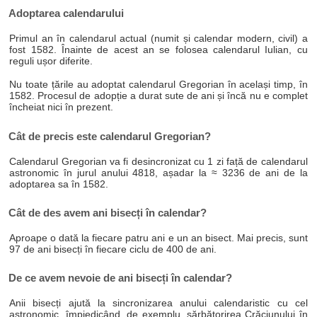
Adoptarea calendarului
Primul an în calendarul actual (numit și calendar modern, civil) a
fost 1582. Înainte de acest an se folosea calendarul Iulian, cu
reguli ușor diferite.
Nu toate țările au adoptat calendarul Gregorian în același timp, în
1582. Procesul de adopție a durat sute de ani și încă nu e complet
încheiat nici în prezent.
Cât de precis este calendarul Gregorian?
Calendarul Gregorian va fi desincronizat cu 1 zi față de calendarul
astronomic în jurul anului 4818, așadar la ≈ 3236 de ani de la
adoptarea sa în 1582.
Cât de des avem ani bisecți în calendar?
Aproape o dată la fiecare patru ani e un an bisect. Mai precis, sunt
97 de ani bisecți în fiecare ciclu de 400 de ani.
De ce avem nevoie de ani bisecți în calendar?
Anii bisecți ajută la sincronizarea anului calendaristic cu cel
astronomic, împiedicând, de exemplu, sărbătorirea Crăciunului în