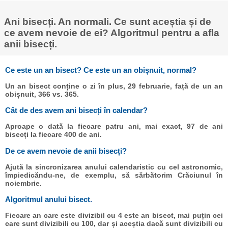
Ani bisecți. An normali. Ce sunt aceștia și de
ce avem nevoie de ei? Algoritmul pentru a afla
anii bisecți.
Ce este un an bisect? Ce este un an obișnuit, normal?
Un an bisect conține o zi în plus, 29 februarie, față de un an
obișnuit, 366 vs. 365.
Cât de des avem ani bisecți în calendar?
Aproape o dată la fiecare patru ani, mai exact, 97 de ani
bisecți la fiecare 400 de ani.
De ce avem nevoie de anii bisecți?
Ajută la sincronizarea anului calendaristic cu cel astronomic,
împiedicăndu-ne, de exemplu, să sărbătorim Crăciunul în
noiembrie.
Algoritmul anului bisect.
Fiecare an care este divizibil cu 4 este an bisect, mai puțin cei
care sunt divizibili cu 100, dar și aceștia dacă sunt divizibili cu