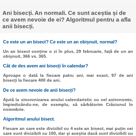
Ani bisecți. An normali. Ce sunt aceștia și de
ce avem nevoie de ei? Algoritmul pentru a afla
anii bisecți.
Ce este un an bisect? Ce este un an obișnuit, normal?
Un an bisect conține o zi în plus, 29 februarie, față de un an
obișnuit, 366 vs. 365.
Cât de des avem ani bisecți în calendar?
Aproape o dată la fiecare patru ani, mai exact, 97 de ani
bisecți la fiecare 400 de ani.
De ce avem nevoie de anii bisecți?
Ajută la sincronizarea anului calendaristic cu cel astronomic,
împiedicăndu-ne, de exemplu, să sărbătorim Crăciunul în
noiembrie.
Algoritmul anului bisect.
Fiecare an care este divizibil cu 4 este an bisect, mai puțin cei
care sunt divizibili cu 100, dar și aceștia dacă sunt divizibili cu