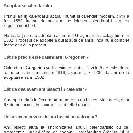
Adoptarea calendarului
Primul an în calendarul actual (numit și calendar modern, civil) a
fost 1582. Înainte de acest an se folosea calendarul Iulian, cu
reguli ușor diferite.
Nu toate țările au adoptat calendarul Gregorian în același timp, în
1582. Procesul de adopție a durat sute de ani și încă nu e complet
încheiat nici în prezent.
Cât de precis este calendarul Gregorian?
Calendarul Gregorian va fi desincronizat cu 1 zi față de calendarul
astronomic în jurul anului 4818, așadar la ≈ 3236 de ani de la
adoptarea sa în 1582.
Cât de des avem ani bisecți în calendar?
Aproape o dată la fiecare patru ani e un an bisect. Mai precis, sunt
97 de ani bisecți în fiecare ciclu de 400 de ani.
De ce avem nevoie de ani bisecți în calendar?
Anii bisecți ajută la sincronizarea anului calendaristic cu cel
astronomic, împiedicând, de exemplu, sărbătorirea Crăciunului în