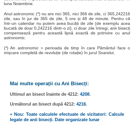
luna Noiembrie.
Anul astronomic (*) nu are nici 365, nici 366 de zile, ci 365,242216
zile, sau în jur de 365 de zile, 5 ore și 48 de minute. Pentru că
într-un calendar nu putem avea bucăți de zile (de exemplu acea
bucată de doar 0,242216 dintr-o zi), ci doar zile întregi, anii bisecți
compensează pentru această lipsă exactă de potrivire cu anul
astronomic.
(*) An astronomic = perioada de timp în care Pământul face o
mișcare completă de revoluție (de rotație) în jurul Soarelui.
Mai multe operații cu Ani Bisecți:
Ultimul an bisect înainte de 4212:
4208
.
Următorul an bisect după 4212:
4216
.
» Nou: Toate calculele efectuate de vizitatori: Calcule
legate de anii bisecți. Date organizate lunar