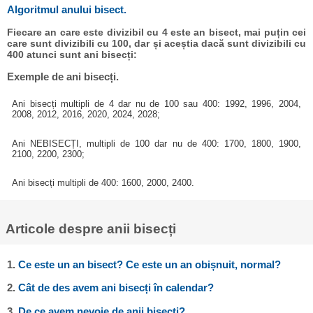
Algoritmul anului bisect.
Fiecare an care este divizibil cu 4 este an bisect, mai puțin cei
care sunt divizibili cu 100, dar și aceștia dacă sunt divizibili cu
400 atunci sunt ani bisecți:
Exemple de ani bisecți.
Ani bisecți multipli de 4 dar nu de 100 sau 400: 1992, 1996, 2004,
2008, 2012, 2016, 2020, 2024, 2028;
Ani NEBISECȚI, multipli de 100 dar nu de 400: 1700, 1800, 1900,
2100, 2200, 2300;
Ani bisecți multipli de 400: 1600, 2000, 2400.
Articole despre anii bisecți
1.
Ce este un an bisect? Ce este un an obișnuit, normal?
2.
Cât de des avem ani bisecți în calendar?
3.
De ce avem nevoie de anii bisecți?