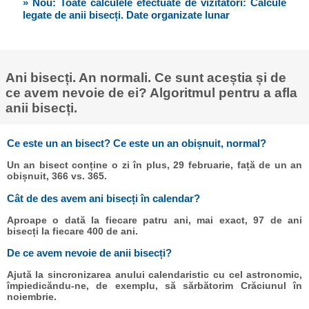
» Nou: Toate calculele efectuate de vizitatori: Calcule
legate de anii bisecți. Date organizate lunar
Ani bisecți. An normali. Ce sunt aceștia și de
ce avem nevoie de ei? Algoritmul pentru a afla
anii bisecți.
Ce este un an bisect? Ce este un an obișnuit, normal?
Un an bisect conține o zi în plus, 29 februarie, față de un an
obișnuit, 366 vs. 365.
Cât de des avem ani bisecți în calendar?
Aproape o dată la fiecare patru ani, mai exact, 97 de ani
bisecți la fiecare 400 de ani.
De ce avem nevoie de anii bisecți?
Ajută la sincronizarea anului calendaristic cu cel astronomic,
împiedicăndu-ne, de exemplu, să sărbătorim Crăciunul în
noiembrie.