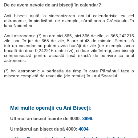
De ce avem nevoie de ani bisecți în calendar?
Anii bisecți ajută la sincronizarea anului calendaristic cu cel
astronomic, împiedicând, de exemplu, sărbătorirea Crăciunului în
luna Noiembrie.
Anul astronomic (*) nu are nici 365, nici 366 de zile, ci 365,242216
zile, sau în jur de 365 de zile, 5 ore și 48 de minute. Pentru că
într-un calendar nu putem avea bucăți de zile (de exemplu acea
bucată de doar 0,242216 dintr-o zi), ci doar zile întregi, anii bisecți
compensează pentru această lipsă exactă de potrivire cu anul
astronomic.
(*) An astronomic = perioada de timp în care Pământul face o
mișcare completă de revoluție (de rotație) în jurul Soarelui.
Mai multe operații cu Ani Bisecți:
Ultimul an bisect înainte de 4000:
3996
.
Următorul an bisect după 4000:
4004
.