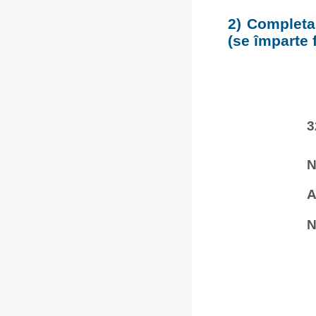
2) Completar
(se împarte 
3
N
A
N