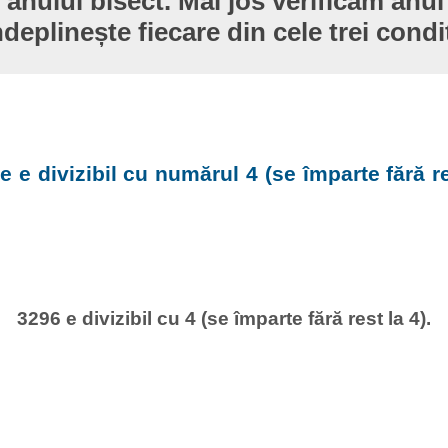
 anului bisect. Mai jos verificăm anul
ndeplinește fiecare din cele trei condiț
e e divizibil cu numărul 4 (se împarte fără re
3296 e divizibil cu 4 (se împarte fără rest la 4).