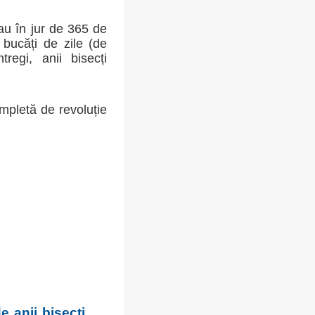
sau în jur de 365 de
bucăți de zile (de
regi, anii bisecți
mpletă de revoluție
e anii bisecți.