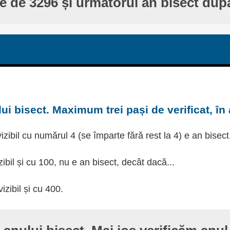
te de 3296 și următorul an bisect dup
ui bisect. Maximum trei pași de verificat, în
izibil cu numărul 4 (se împarte fără rest la 4) e an bisect
zibil și cu 100, nu e an bisect, decât dacă...
izibil și cu 400.