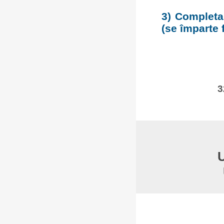
3) Completar
(se împarte f
3
U