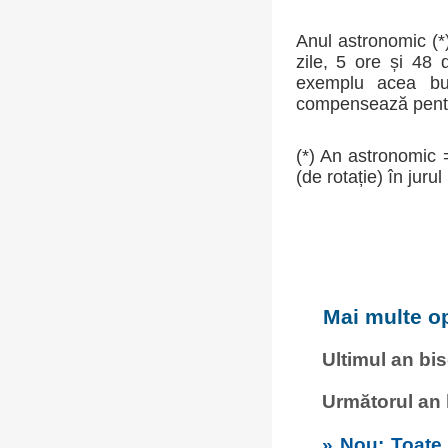
Anul astronomic (*)
zile, 5 ore și 48
exemplu acea buca
compensează pentru
(*) An astronomic 
(de rotație) în jurul
Mai multe op
Ultimul an bi
Următorul an
» Nou: Toate c