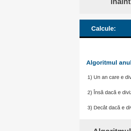
înain
Calcule:
Algoritmul anul
1) Un an care e div
2) Însă dacă e divi
3) Decât dacă e div