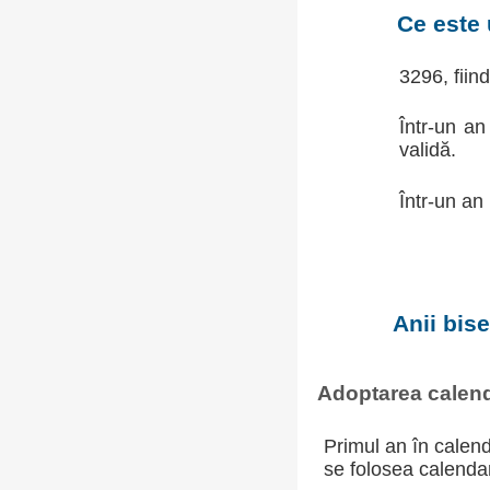
Ce este 
3296, fiin
Într-un an
validă.
Într-un an
Anii bis
Adoptarea calend
Primul an în calend
se folosea calendaru