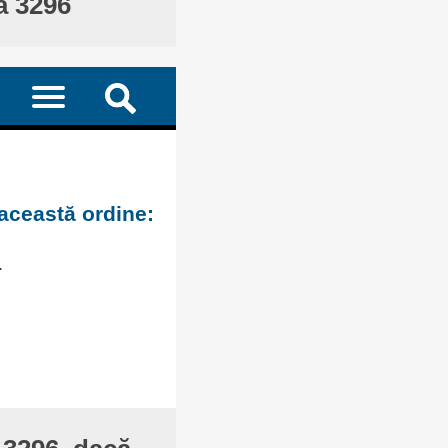
ă 3296
 această ordine:
.