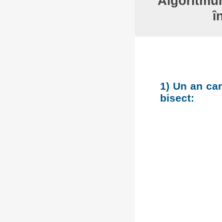
Algoritmul
î
1) Un an car
bisect: