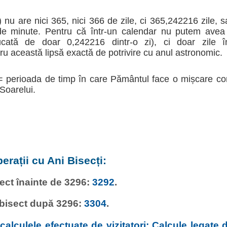
 nu are nici 365, nici 366 de zile, ci 365,242216 zile, 
 de minute. Pentru că într-un calendar nu putem avea 
tă de doar 0,242216 dintr-o zi), ci doar zile înt
 această lipsă exactă de potrivire cu anul astronomic.
= perioada de timp în care Pământul face o mișcare co
 Soarelui.
erații cu Ani Bisecți:
sect înainte de 3296:
3292
.
 bisect după 3296:
3304
.
alculele efectuate de vizitatori: Calcule legate d