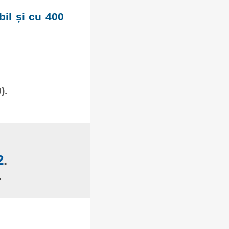
bil și cu 400
).
2
.
.