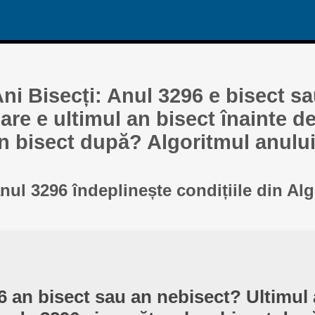
ni Bisecți: Anul 3296 e bisect s
re e ultimul an bisect înainte de
n bisect după? Algoritmul anului
anul 3296 îndeplinește condițiile din Al
6 an bisect sau an nebisect? Ultimul 