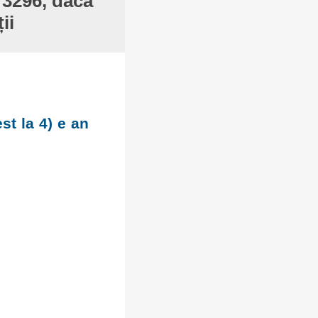
 3296, dacă
ii
st la 4) e an