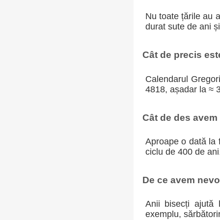
Nu toate țările au 
durat sute de ani ș
Cât de precis es
Calendarul Gregoria
4818, așadar la ≈ 
Cât de des avem a
Aproape o dată la f
ciclu de 400 de ani
De ce avem nevoi
Anii bisecți ajută
exemplu, sărbători