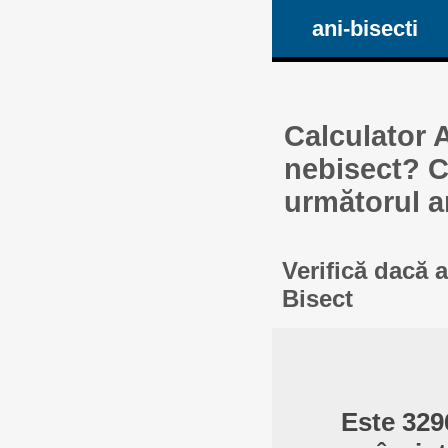
ani-bisecti
Calculator A
nebisect? Ca
următorul a
Verifică dacă 
Bisect
Este 329