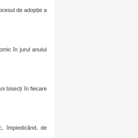
rocesul de adopție a
omic în jurul anului
i bisecți în fiecare
ic, împiedicând, de