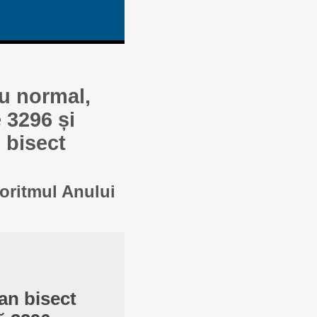
au normal,
 3296 și
 bisect
goritmul Anului
an bisect