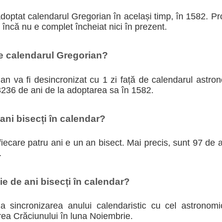
adoptat calendarul Gregorian în același timp, în 1582. P
i încă nu e complet încheiat nici în prezent.
te calendarul Gregorian?
n va fi desincronizat cu 1 zi față de calendarul astron
3236 de ani de la adoptarea sa în 1582.
ni bisecți în calendar?
iecare patru ani e un an bisect. Mai precis, sunt 97 de an
.
e de ani bisecți în calendar?
 la sincronizarea anului calendaristic cu cel astronom
rea Crăciunului în luna Noiembrie.