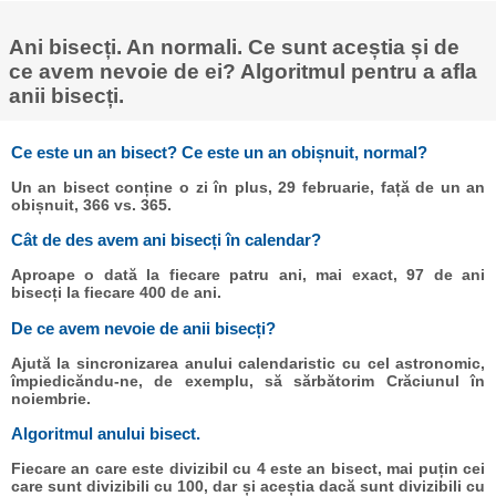
Ani bisecți. An normali. Ce sunt aceștia și de
ce avem nevoie de ei? Algoritmul pentru a afla
anii bisecți.
Ce este un an bisect? Ce este un an obișnuit, normal?
Un an bisect conține o zi în plus, 29 februarie, față de un an
obișnuit, 366 vs. 365.
Cât de des avem ani bisecți în calendar?
Aproape o dată la fiecare patru ani, mai exact, 97 de ani
bisecți la fiecare 400 de ani.
De ce avem nevoie de anii bisecți?
Ajută la sincronizarea anului calendaristic cu cel astronomic,
împiedicăndu-ne, de exemplu, să sărbătorim Crăciunul în
noiembrie.
Algoritmul anului bisect.
Fiecare an care este divizibil cu 4 este an bisect, mai puțin cei
care sunt divizibili cu 100, dar și aceștia dacă sunt divizibili cu