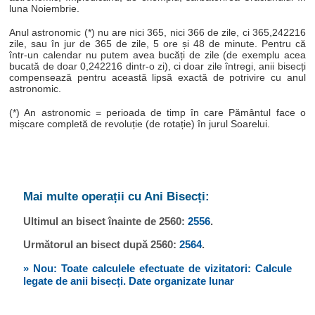
luna Noiembrie.
Anul astronomic (*) nu are nici 365, nici 366 de zile, ci 365,242216
zile, sau în jur de 365 de zile, 5 ore și 48 de minute. Pentru că
într-un calendar nu putem avea bucăți de zile (de exemplu acea
bucată de doar 0,242216 dintr-o zi), ci doar zile întregi, anii bisecți
compensează pentru această lipsă exactă de potrivire cu anul
astronomic.
(*) An astronomic = perioada de timp în care Pământul face o
mișcare completă de revoluție (de rotație) în jurul Soarelui.
Mai multe operații cu Ani Bisecți:
Ultimul an bisect înainte de 2560:
2556
.
Următorul an bisect după 2560:
2564
.
» Nou: Toate calculele efectuate de vizitatori: Calcule
legate de anii bisecți. Date organizate lunar