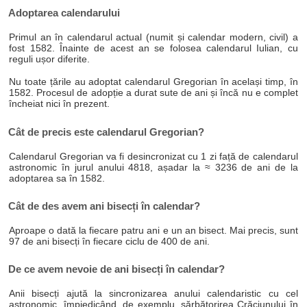
Adoptarea calendarului
Primul an în calendarul actual (numit și calendar modern, civil) a
fost 1582. Înainte de acest an se folosea calendarul Iulian, cu
reguli ușor diferite.
Nu toate țările au adoptat calendarul Gregorian în același timp, în
1582. Procesul de adopție a durat sute de ani și încă nu e complet
încheiat nici în prezent.
Cât de precis este calendarul Gregorian?
Calendarul Gregorian va fi desincronizat cu 1 zi față de calendarul
astronomic în jurul anului 4818, așadar la ≈ 3236 de ani de la
adoptarea sa în 1582.
Cât de des avem ani bisecți în calendar?
Aproape o dată la fiecare patru ani e un an bisect. Mai precis, sunt
97 de ani bisecți în fiecare ciclu de 400 de ani.
De ce avem nevoie de ani bisecți în calendar?
Anii bisecți ajută la sincronizarea anului calendaristic cu cel
astronomic, împiedicând, de exemplu, sărbătorirea Crăciunului în