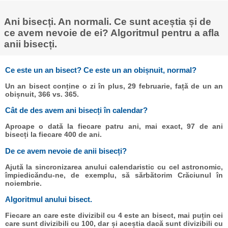
Ani bisecți. An normali. Ce sunt aceștia și de
ce avem nevoie de ei? Algoritmul pentru a afla
anii bisecți.
Ce este un an bisect? Ce este un an obișnuit, normal?
Un an bisect conține o zi în plus, 29 februarie, față de un an
obișnuit, 366 vs. 365.
Cât de des avem ani bisecți în calendar?
Aproape o dată la fiecare patru ani, mai exact, 97 de ani
bisecți la fiecare 400 de ani.
De ce avem nevoie de anii bisecți?
Ajută la sincronizarea anului calendaristic cu cel astronomic,
împiedicăndu-ne, de exemplu, să sărbătorim Crăciunul în
noiembrie.
Algoritmul anului bisect.
Fiecare an care este divizibil cu 4 este an bisect, mai puțin cei
care sunt divizibili cu 100, dar și aceștia dacă sunt divizibili cu