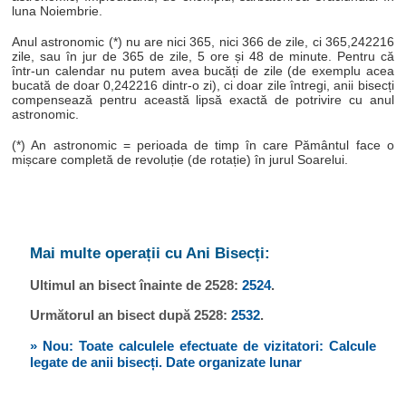
luna Noiembrie.
Anul astronomic (*) nu are nici 365, nici 366 de zile, ci 365,242216
zile, sau în jur de 365 de zile, 5 ore și 48 de minute. Pentru că
într-un calendar nu putem avea bucăți de zile (de exemplu acea
bucată de doar 0,242216 dintr-o zi), ci doar zile întregi, anii bisecți
compensează pentru această lipsă exactă de potrivire cu anul
astronomic.
(*) An astronomic = perioada de timp în care Pământul face o
mișcare completă de revoluție (de rotație) în jurul Soarelui.
Mai multe operații cu Ani Bisecți:
Ultimul an bisect înainte de 2528:
2524
.
Următorul an bisect după 2528:
2532
.
» Nou: Toate calculele efectuate de vizitatori: Calcule
legate de anii bisecți. Date organizate lunar