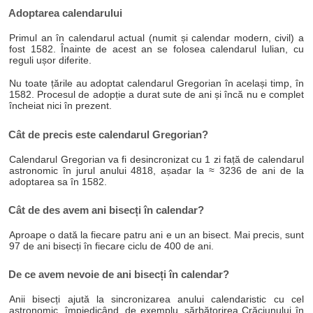
Adoptarea calendarului
Primul an în calendarul actual (numit și calendar modern, civil) a
fost 1582. Înainte de acest an se folosea calendarul Iulian, cu
reguli ușor diferite.
Nu toate țările au adoptat calendarul Gregorian în același timp, în
1582. Procesul de adopție a durat sute de ani și încă nu e complet
încheiat nici în prezent.
Cât de precis este calendarul Gregorian?
Calendarul Gregorian va fi desincronizat cu 1 zi față de calendarul
astronomic în jurul anului 4818, așadar la ≈ 3236 de ani de la
adoptarea sa în 1582.
Cât de des avem ani bisecți în calendar?
Aproape o dată la fiecare patru ani e un an bisect. Mai precis, sunt
97 de ani bisecți în fiecare ciclu de 400 de ani.
De ce avem nevoie de ani bisecți în calendar?
Anii bisecți ajută la sincronizarea anului calendaristic cu cel
astronomic, împiedicând, de exemplu, sărbătorirea Crăciunului în