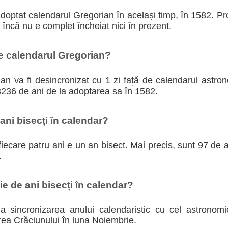
adoptat calendarul Gregorian în același timp, în 1582. P
i încă nu e complet încheiat nici în prezent.
te calendarul Gregorian?
n va fi desincronizat cu 1 zi față de calendarul astron
3236 de ani de la adoptarea sa în 1582.
ni bisecți în calendar?
iecare patru ani e un an bisect. Mai precis, sunt 97 de an
.
e de ani bisecți în calendar?
 la sincronizarea anului calendaristic cu cel astronom
rea Crăciunului în luna Noiembrie.