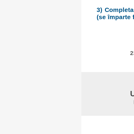
3) Completar
(se împarte f
2
U