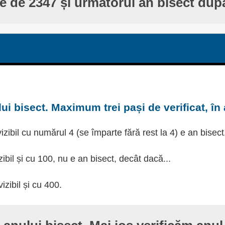
te de 2347 și următorul an bisect dup
ui bisect. Maximum trei pași de verificat, în
izibil cu numărul 4 (se împarte fără rest la 4) e an bisect
zibil și cu 100, nu e an bisect, decât dacă...
izibil și cu 400.