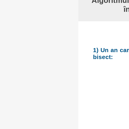
Algoritmul
î
1) Un an car
bisect: