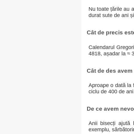
Nu toate țările au 
durat sute de ani ș
Cât de precis es
Calendarul Gregoria
4818, așadar la ≈ 
Cât de des avem a
Aproape o dată la f
ciclu de 400 de ani
De ce avem nevoi
Anii bisecți ajută
exemplu, sărbători