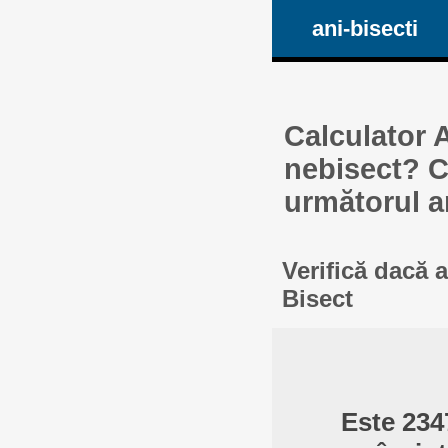
ani-bisecti
Calculator A
nebisect? Ca
următorul a
Verifică dacă 
Bisect
Este 234