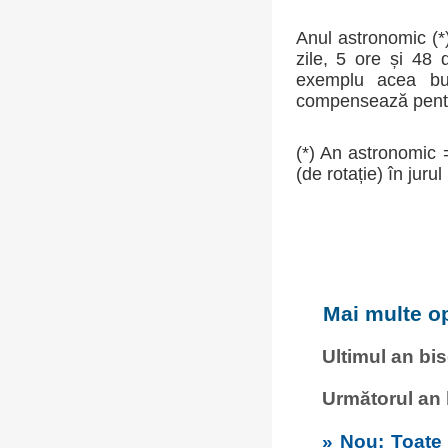
Anul astronomic (*)
zile, 5 ore și 48
exemplu acea buca
compensează pentru
(*) An astronomic 
(de rotație) în jurul
Mai multe op
Ultimul an bi
Următorul an
» Nou: Toate c