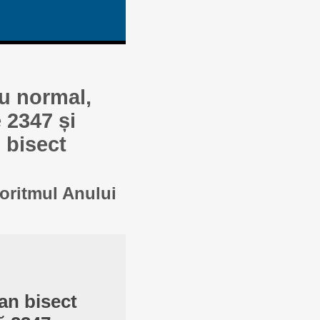
au normal,
 2347 și
 bisect
goritmul Anului
an bisect