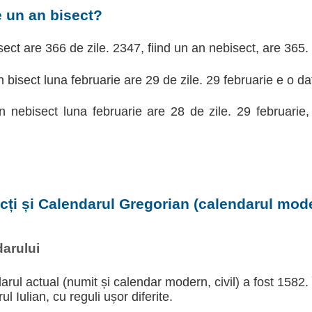
e un an bisect?
ect are 366 de zile. 2347, fiind un an nebisect, are 365.
n bisect luna februarie are 29 de zile. 29 februarie e o da
an nebisect luna februarie are 28 de zile. 29 februarie
ecți și Calendarul Gregorian (calendarul moder
arului
arul actual (numit și calendar modern, civil) a fost 1582.
l Iulian, cu reguli ușor diferite.