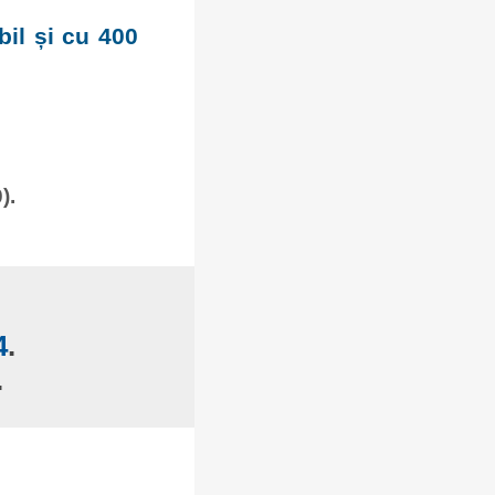
bil și cu 400
).
4
.
.