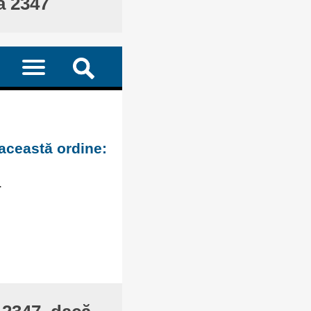
ă 2347
 această ordine:
.