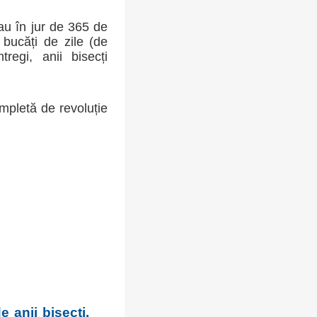
sau în jur de 365 de
bucăți de zile (de
regi, anii bisecți
mpletă de revoluție
e anii bisecți.