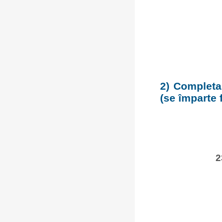
2) Completar
(se împarte 
2