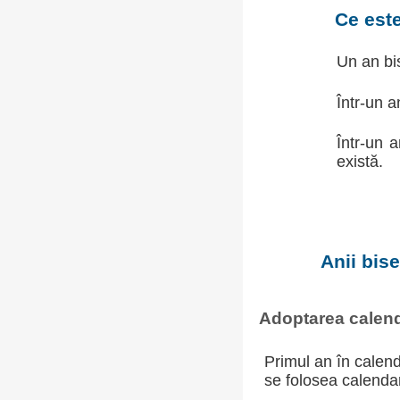
Ce est
Un an bis
Într-un a
Într-un 
există.
Anii bis
Adoptarea calend
Primul an în calend
se folosea calendaru