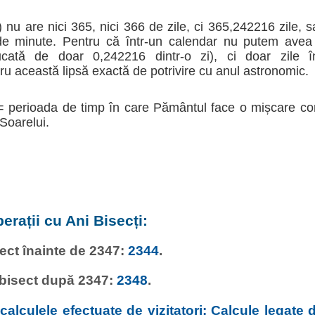
 nu are nici 365, nici 366 de zile, ci 365,242216 zile, 
 de minute. Pentru că într-un calendar nu putem avea 
tă de doar 0,242216 dintr-o zi), ci doar zile înt
 această lipsă exactă de potrivire cu anul astronomic.
= perioada de timp în care Pământul face o mișcare co
 Soarelui.
erații cu Ani Bisecți:
sect înainte de 2347:
2344
.
 bisect după 2347:
2348
.
alculele efectuate de vizitatori: Calcule legate d