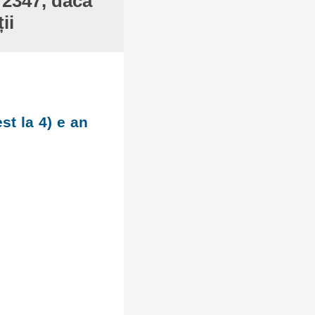
 2347, dacă
ii
st la 4) e an