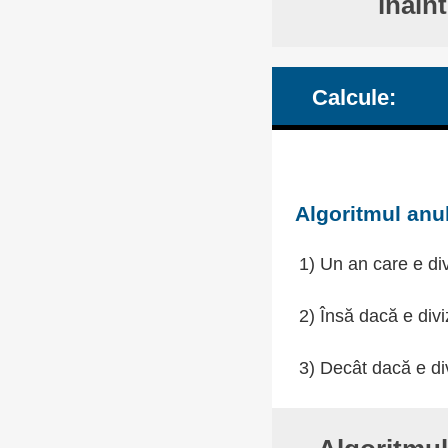
înain
Calcule:
Algoritmul anul
1) Un an care e div
2) Însă dacă e divi
3) Decât dacă e div