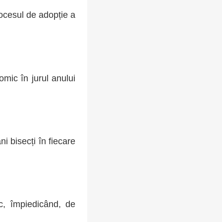
rocesul de adopție a
omic în jurul anului
i bisecți în fiecare
ic, împiedicând, de