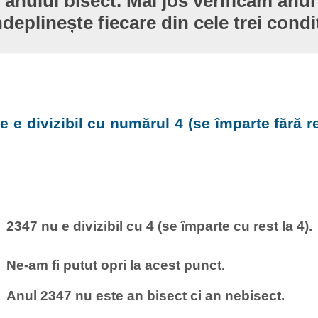
 anului bisect. Mai jos verificăm anul
ndeplinește fiecare din cele trei condiț
e e divizibil cu numărul 4 (se împarte fără re
2347 nu e divizibil cu 4 (se împarte cu rest la 4).
Ne-am fi putut opri la acest punct.
Anul 2347 nu este an bisect ci an nebisect.