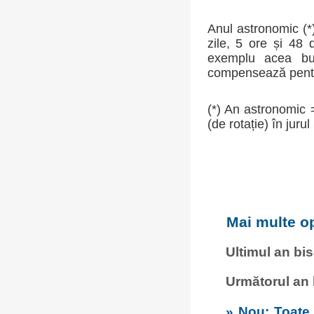
Anul astronomic (*)
zile, 5 ore și 48
exemplu acea buca
compensează pentru
(*) An astronomic 
(de rotație) în jurul
Mai multe op
Ultimul an bi
Următorul an
» Nou: Toate c