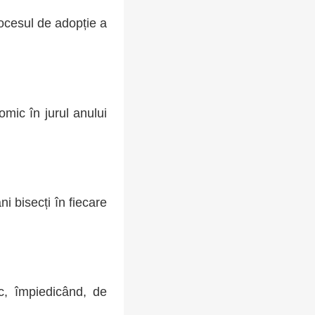
rocesul de adopție a
omic în jurul anului
i bisecți în fiecare
ic, împiedicând, de