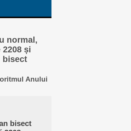
au normal,
 2208 și
 bisect
goritmul Anului
an bisect