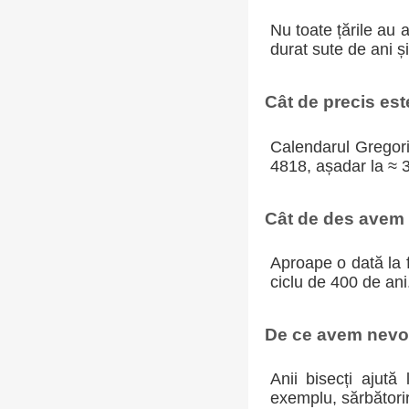
Nu toate țările au 
durat sute de ani ș
Cât de precis es
Calendarul Gregoria
4818, așadar la ≈ 
Cât de des avem a
Aproape o dată la f
ciclu de 400 de ani
De ce avem nevoi
Anii bisecți ajută
exemplu, sărbători