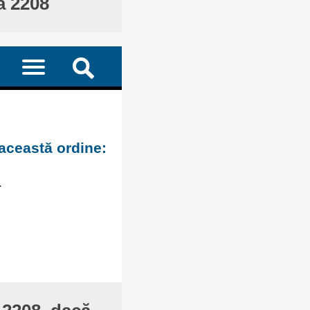
ă 2208
 această ordine:
.