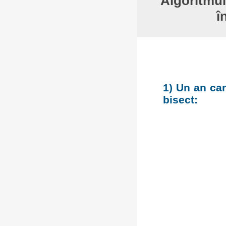
Algoritmul
î
1) Un an car
bisect: