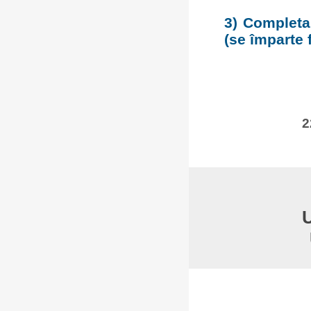
3) Completar
(se împarte f
2
U