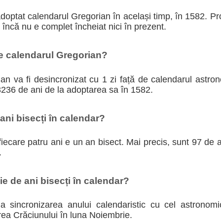
adoptat calendarul Gregorian în același timp, în 1582. P
i încă nu e complet încheiat nici în prezent.
te calendarul Gregorian?
n va fi desincronizat cu 1 zi față de calendarul astron
3236 de ani de la adoptarea sa în 1582.
ni bisecți în calendar?
iecare patru ani e un an bisect. Mai precis, sunt 97 de an
.
e de ani bisecți în calendar?
 la sincronizarea anului calendaristic cu cel astronom
rea Crăciunului în luna Noiembrie.