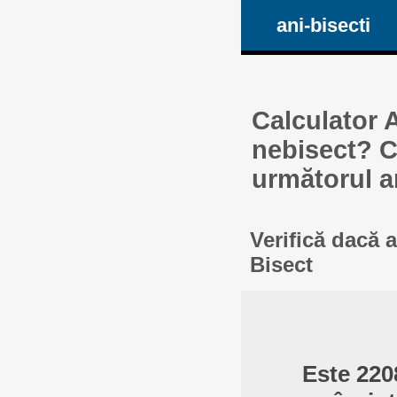
ani-bisecti
Calculator A
nebisect? Ca
următorul a
Verifică dacă 
Bisect
Este 220