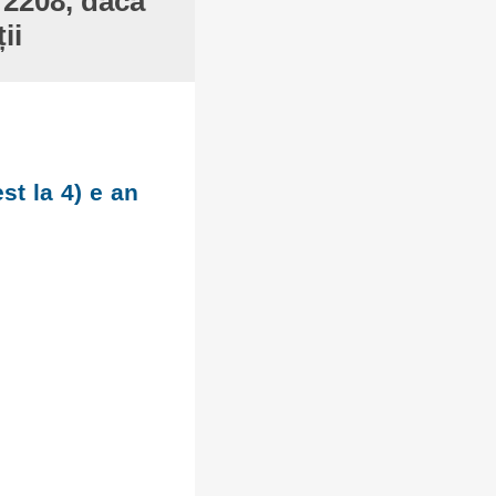
 2208, dacă
ii
st la 4) e an