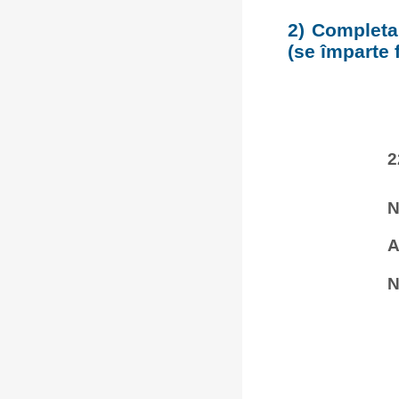
2) Completar
(se împarte 
2
N
A
N