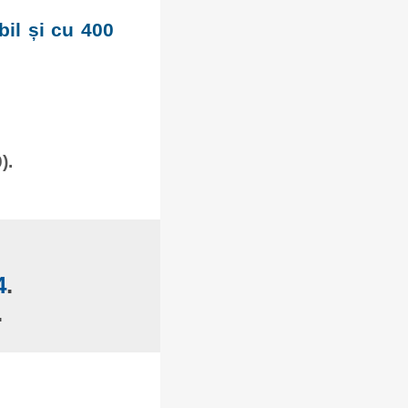
bil și cu 400
).
4
.
.