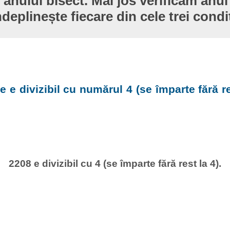
 anului bisect. Mai jos verificăm anul
ndeplinește fiecare din cele trei condiț
e e divizibil cu numărul 4 (se împarte fără re
2208 e divizibil cu 4 (se împarte fără rest la 4).