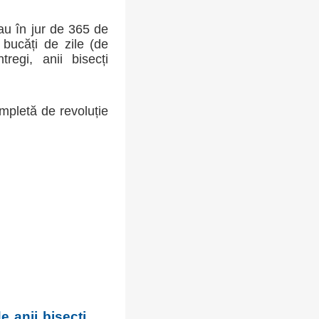
sau în jur de 365 de
bucăți de zile (de
regi, anii bisecți
mpletă de revoluție
e anii bisecți.