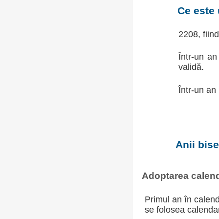
Ce este 
2208, fiin
Într-un an
validă.
Într-un an
Anii bis
Adoptarea calend
Primul an în calend
se folosea calendaru