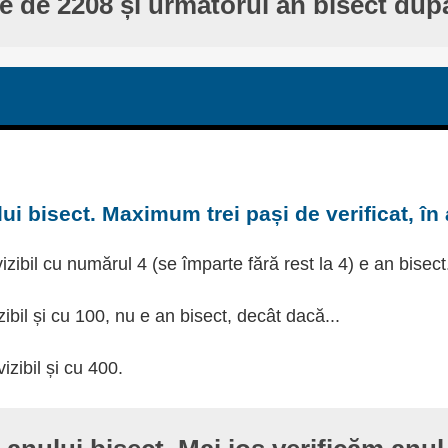
te de 2208 și următorul an bisect dup
ui bisect. Maximum trei pași de verificat, în
izibil cu numărul 4 (se împarte fără rest la 4) e an bisect
zibil și cu 100, nu e an bisect, decât dacă...
izibil și cu 400.