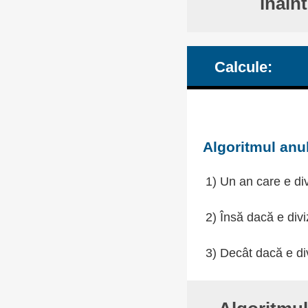
înain
Calcule:
Algoritmul anul
1) Un an care e div
2) Însă dacă e divi
3) Decât dacă e div