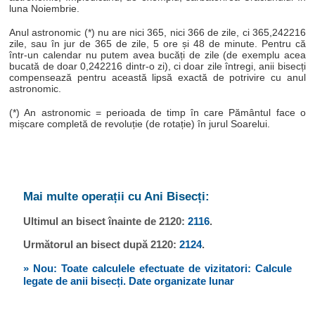
luna Noiembrie.
Anul astronomic (*) nu are nici 365, nici 366 de zile, ci 365,242216
zile, sau în jur de 365 de zile, 5 ore și 48 de minute. Pentru că
într-un calendar nu putem avea bucăți de zile (de exemplu acea
bucată de doar 0,242216 dintr-o zi), ci doar zile întregi, anii bisecți
compensează pentru această lipsă exactă de potrivire cu anul
astronomic.
(*) An astronomic = perioada de timp în care Pământul face o
mișcare completă de revoluție (de rotație) în jurul Soarelui.
Mai multe operații cu Ani Bisecți:
Ultimul an bisect înainte de 2120:
2116
.
Următorul an bisect după 2120:
2124
.
» Nou: Toate calculele efectuate de vizitatori: Calcule
legate de anii bisecți. Date organizate lunar