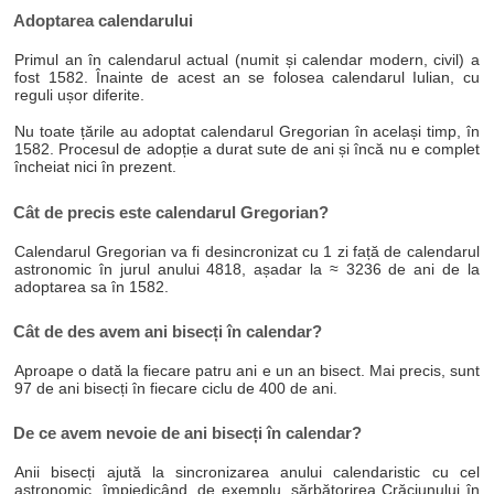
Adoptarea calendarului
Primul an în calendarul actual (numit și calendar modern, civil) a
fost 1582. Înainte de acest an se folosea calendarul Iulian, cu
reguli ușor diferite.
Nu toate țările au adoptat calendarul Gregorian în același timp, în
1582. Procesul de adopție a durat sute de ani și încă nu e complet
încheiat nici în prezent.
Cât de precis este calendarul Gregorian?
Calendarul Gregorian va fi desincronizat cu 1 zi față de calendarul
astronomic în jurul anului 4818, așadar la ≈ 3236 de ani de la
adoptarea sa în 1582.
Cât de des avem ani bisecți în calendar?
Aproape o dată la fiecare patru ani e un an bisect. Mai precis, sunt
97 de ani bisecți în fiecare ciclu de 400 de ani.
De ce avem nevoie de ani bisecți în calendar?
Anii bisecți ajută la sincronizarea anului calendaristic cu cel
astronomic, împiedicând, de exemplu, sărbătorirea Crăciunului în