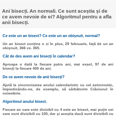
Ani bisecți. An normali. Ce sunt aceștia și de
ce avem nevoie de ei? Algoritmul pentru a afla
anii bisecți.
Ce este un an bisect? Ce este un an obișnuit, normal?
Un an bisect conține o zi în plus, 29 februarie, față de un an
obișnuit, 366 vs. 365.
Cât de des avem ani bisecți în calendar?
Aproape o dată la fiecare patru ani, mai exact, 97 de ani
bisecți la fiecare 400 de ani.
De ce avem nevoie de anii bisecți?
Ajută la sincronizarea anului calendaristic cu cel astronomic,
împiedicăndu-ne, de exemplu, să sărbătorim Crăciunul în
noiembrie.
Algoritmul anului bisect.
Fiecare an care este divizibil cu 4 este an bisect, mai puțin cei
care sunt divizibili cu 100, dar și aceștia dacă sunt divizibili cu