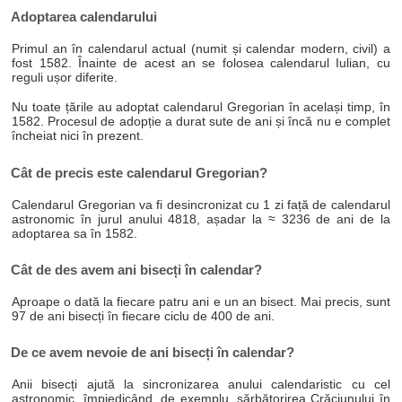
Adoptarea calendarului
Primul an în calendarul actual (numit și calendar modern, civil) a
fost 1582. Înainte de acest an se folosea calendarul Iulian, cu
reguli ușor diferite.
Nu toate țările au adoptat calendarul Gregorian în același timp, în
1582. Procesul de adopție a durat sute de ani și încă nu e complet
încheiat nici în prezent.
Cât de precis este calendarul Gregorian?
Calendarul Gregorian va fi desincronizat cu 1 zi față de calendarul
astronomic în jurul anului 4818, așadar la ≈ 3236 de ani de la
adoptarea sa în 1582.
Cât de des avem ani bisecți în calendar?
Aproape o dată la fiecare patru ani e un an bisect. Mai precis, sunt
97 de ani bisecți în fiecare ciclu de 400 de ani.
De ce avem nevoie de ani bisecți în calendar?
Anii bisecți ajută la sincronizarea anului calendaristic cu cel
astronomic, împiedicând, de exemplu, sărbătorirea Crăciunului în