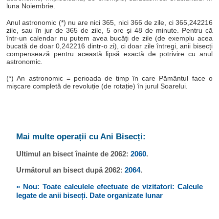
luna Noiembrie.
Anul astronomic (*) nu are nici 365, nici 366 de zile, ci 365,242216
zile, sau în jur de 365 de zile, 5 ore și 48 de minute. Pentru că
într-un calendar nu putem avea bucăți de zile (de exemplu acea
bucată de doar 0,242216 dintr-o zi), ci doar zile întregi, anii bisecți
compensează pentru această lipsă exactă de potrivire cu anul
astronomic.
(*) An astronomic = perioada de timp în care Pământul face o
mișcare completă de revoluție (de rotație) în jurul Soarelui.
Mai multe operații cu Ani Bisecți:
Ultimul an bisect înainte de 2062:
2060
.
Următorul an bisect după 2062:
2064
.
» Nou: Toate calculele efectuate de vizitatori: Calcule
legate de anii bisecți. Date organizate lunar