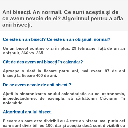
Ani bisecți. An normali. Ce sunt aceștia și de
ce avem nevoie de ei? Algoritmul pentru a afla
anii bisecți.
Ce este un an bisect? Ce este un an obișnuit, normal?
Un an bisect conține o zi în plus, 29 februarie, față de un an
obișnuit, 366 vs. 365.
Cât de des avem ani bisecți în calendar?
Aproape o dată la fiecare patru ani, mai exact, 97 de ani
bisecți la fiecare 400 de ani.
De ce avem nevoie de anii bisecți?
Ajută la sincronizarea anului calendaristic cu cel astronomic,
împiedicăndu-ne, de exemplu, să sărbătorim Crăciunul în
noiembrie.
Algoritmul anului bisect.
Fiecare an care este divizibil cu 4 este an bisect, mai puțin cei
care sunt divizibili cu 100, dar și aceștia dacă sunt divizibili cu