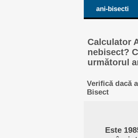
ani-bisecti
Calculator A
nebisect? Ca
următorul a
Verifică dacă 
Bisect
Este 198