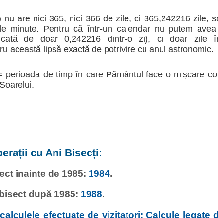
 nu are nici 365, nici 366 de zile, ci 365,242216 zile, 
 de minute. Pentru că într-un calendar nu putem avea 
tă de doar 0,242216 dintr-o zi), ci doar zile înt
 această lipsă exactă de potrivire cu anul astronomic.
= perioada de timp în care Pământul face o mișcare co
 Soarelui.
erații cu Ani Bisecți:
sect înainte de 1985:
1984
.
 bisect după 1985:
1988
.
alculele efectuate de vizitatori: Calcule legate d