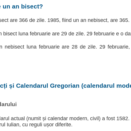
e un an bisect?
ect are 366 de zile. 1985, fiind un an nebisect, are 365.
n bisect luna februarie are 29 de zile. 29 februarie e o da
an nebisect luna februarie are 28 de zile. 29 februarie
ecți și Calendarul Gregorian (calendarul moder
arului
arul actual (numit și calendar modern, civil) a fost 1582.
l Iulian, cu reguli ușor diferite.