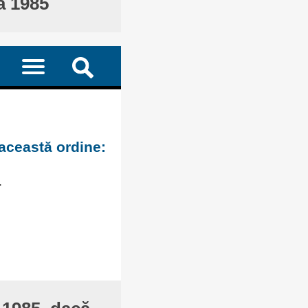
ă 1985
 această ordine:
.