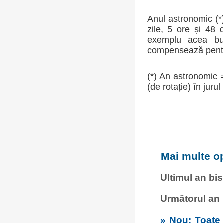
Anul astronomic (*)
zile, 5 ore și 48
exemplu acea buca
compensează pentru
(*) An astronomic 
(de rotație) în jurul
Mai multe op
Ultimul an bi
Următorul an
» Nou: Toate c