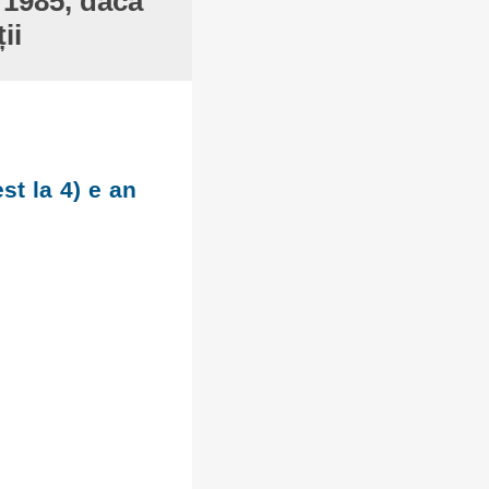
 1985, dacă
ii
st la 4) e an