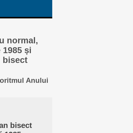
au normal,
 1985 și
 bisect
goritmul Anului
an bisect