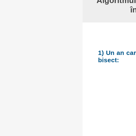
Algoritmul
î
1) Un an car
bisect: