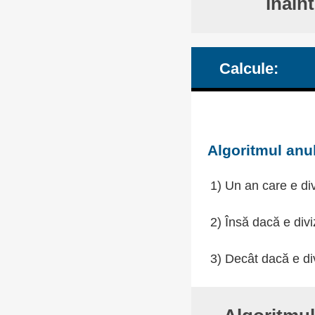
înain
Calcule:
Algoritmul anul
1) Un an care e div
2) Însă dacă e divi
3) Decât dacă e div