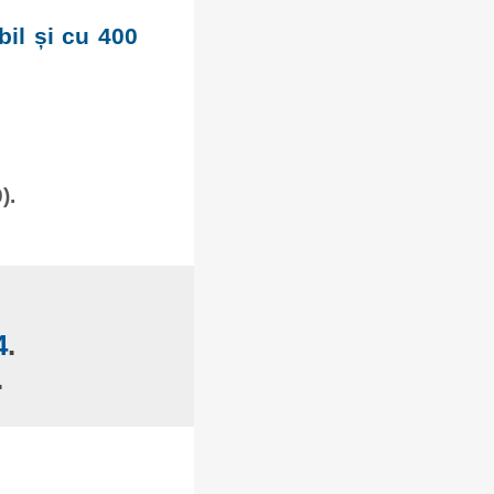
bil și cu 400
).
4
.
.