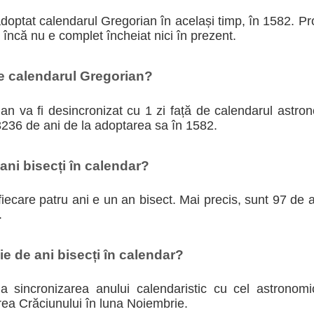
adoptat calendarul Gregorian în același timp, în 1582. P
i încă nu e complet încheiat nici în prezent.
te calendarul Gregorian?
n va fi desincronizat cu 1 zi față de calendarul astron
3236 de ani de la adoptarea sa în 1582.
ni bisecți în calendar?
iecare patru ani e un an bisect. Mai precis, sunt 97 de an
.
e de ani bisecți în calendar?
 la sincronizarea anului calendaristic cu cel astronom
rea Crăciunului în luna Noiembrie.