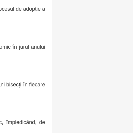
rocesul de adopție a
omic în jurul anului
i bisecți în fiecare
ic, împiedicând, de