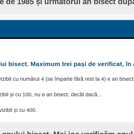
te de 1985 și următorul an bisect dup
ui bisect. Maximum trei pași de verificat, în
izibil cu numărul 4 (se împarte fără rest la 4) e an bisect
zibil și cu 100, nu e an bisect, decât dacă...
izibil și cu 400.