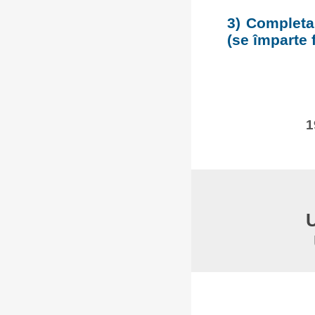
3) Completar
(se împarte f
1
U