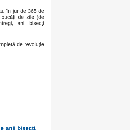
sau în jur de 365 de
bucăți de zile (de
regi, anii bisecți
mpletă de revoluție
e anii bisecți.