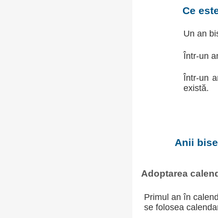
Ce est
Un an bis
Într-un a
Într-un 
există.
Anii bis
Adoptarea calend
Primul an în calend
se folosea calendaru