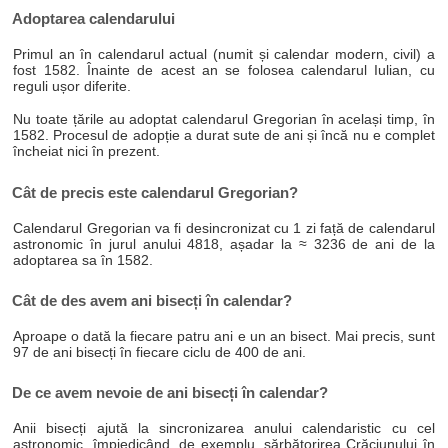
Adoptarea calendarului
Primul an în calendarul actual (numit și calendar modern, civil) a
fost 1582. Înainte de acest an se folosea calendarul Iulian, cu
reguli ușor diferite.
Nu toate țările au adoptat calendarul Gregorian în același timp, în
1582. Procesul de adopție a durat sute de ani și încă nu e complet
încheiat nici în prezent.
Cât de precis este calendarul Gregorian?
Calendarul Gregorian va fi desincronizat cu 1 zi față de calendarul
astronomic în jurul anului 4818, așadar la ≈ 3236 de ani de la
adoptarea sa în 1582.
Cât de des avem ani bisecți în calendar?
Aproape o dată la fiecare patru ani e un an bisect. Mai precis, sunt
97 de ani bisecți în fiecare ciclu de 400 de ani.
De ce avem nevoie de ani bisecți în calendar?
Anii bisecți ajută la sincronizarea anului calendaristic cu cel
astronomic, împiedicând, de exemplu, sărbătorirea Crăciunului în