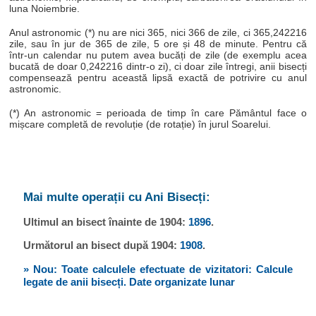
luna Noiembrie.
Anul astronomic (*) nu are nici 365, nici 366 de zile, ci 365,242216
zile, sau în jur de 365 de zile, 5 ore și 48 de minute. Pentru că
într-un calendar nu putem avea bucăți de zile (de exemplu acea
bucată de doar 0,242216 dintr-o zi), ci doar zile întregi, anii bisecți
compensează pentru această lipsă exactă de potrivire cu anul
astronomic.
(*) An astronomic = perioada de timp în care Pământul face o
mișcare completă de revoluție (de rotație) în jurul Soarelui.
Mai multe operații cu Ani Bisecți:
Ultimul an bisect înainte de 1904:
1896
.
Următorul an bisect după 1904:
1908
.
» Nou: Toate calculele efectuate de vizitatori: Calcule
legate de anii bisecți. Date organizate lunar