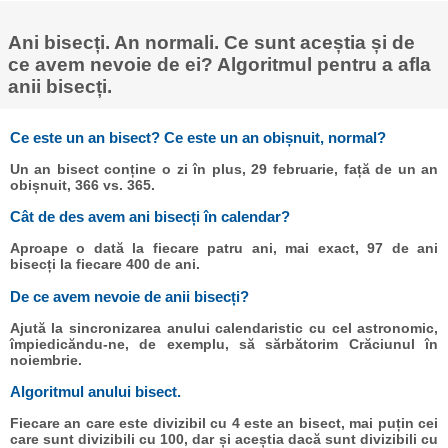
Ani bisecți. An normali. Ce sunt aceștia și de
ce avem nevoie de ei? Algoritmul pentru a afla
anii bisecți.
Ce este un an bisect? Ce este un an obișnuit, normal?
Un an bisect conține o zi în plus, 29 februarie, față de un an
obișnuit, 366 vs. 365.
Cât de des avem ani bisecți în calendar?
Aproape o dată la fiecare patru ani, mai exact, 97 de ani
bisecți la fiecare 400 de ani.
De ce avem nevoie de anii bisecți?
Ajută la sincronizarea anului calendaristic cu cel astronomic,
împiedicăndu-ne, de exemplu, să sărbătorim Crăciunul în
noiembrie.
Algoritmul anului bisect.
Fiecare an care este divizibil cu 4 este an bisect, mai puțin cei
care sunt divizibili cu 100, dar și aceștia dacă sunt divizibili cu