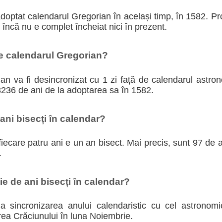
adoptat calendarul Gregorian în același timp, în 1582. P
i încă nu e complet încheiat nici în prezent.
te calendarul Gregorian?
n va fi desincronizat cu 1 zi față de calendarul astron
3236 de ani de la adoptarea sa în 1582.
ni bisecți în calendar?
iecare patru ani e un an bisect. Mai precis, sunt 97 de an
.
e de ani bisecți în calendar?
 la sincronizarea anului calendaristic cu cel astronom
rea Crăciunului în luna Noiembrie.