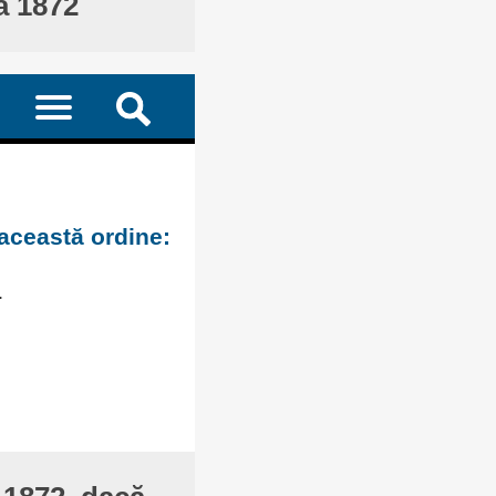
ă 1872
 această ordine:
.