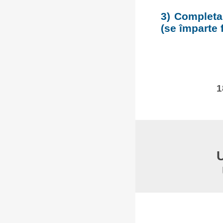
3) Completar
(se împarte f
1
U