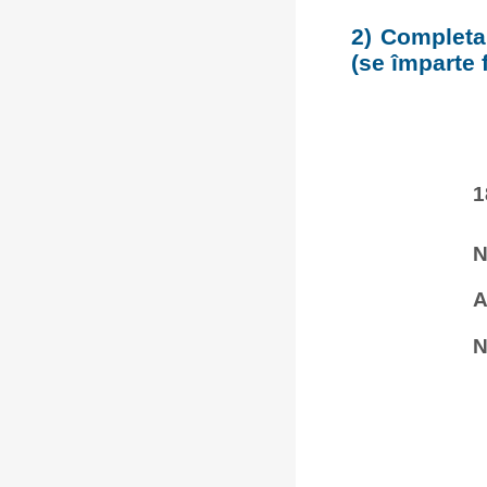
2) Completar
(se împarte 
1
N
A
N