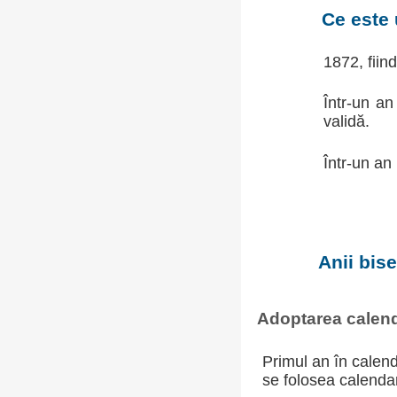
Ce este 
1872, fiin
Într-un an
validă.
Într-un an
Anii bis
Adoptarea calend
Primul an în calend
se folosea calendaru