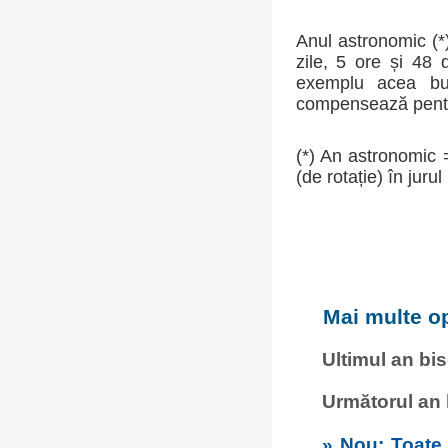
Anul astronomic (*)
zile, 5 ore și 48
exemplu acea buca
compensează pentru
(*) An astronomic 
(de rotație) în jurul
Mai multe op
Ultimul an bi
Următorul an
» Nou: Toate c