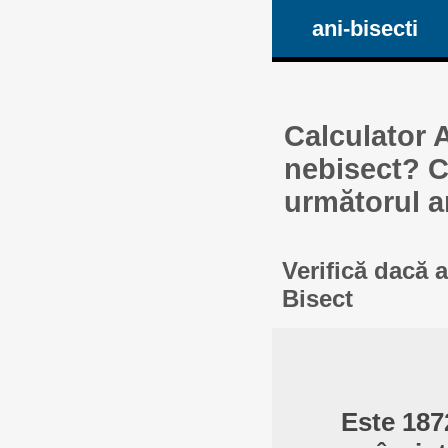
ani-bisecti
Calculator A
nebisect? Ca
următorul a
Verifică dacă 
Bisect
Este 187