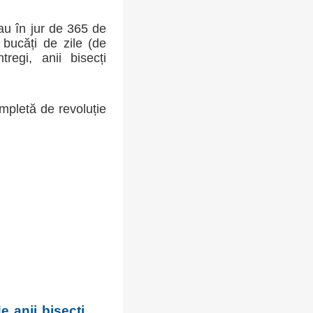
sau în jur de 365 de
bucăți de zile (de
regi, anii bisecți
mpletă de revoluție
e anii bisecți.