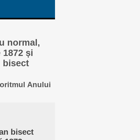
au normal,
 1872 și
 bisect
goritmul Anului
an bisect