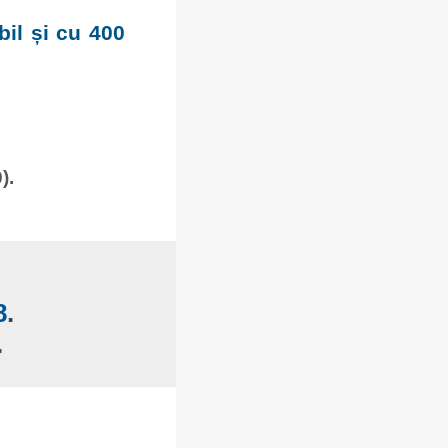
bil și cu 400
).
8
.
.