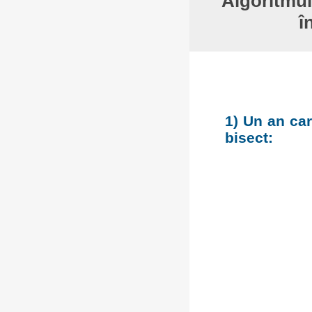
Algoritmul
î
1) Un an car
bisect: