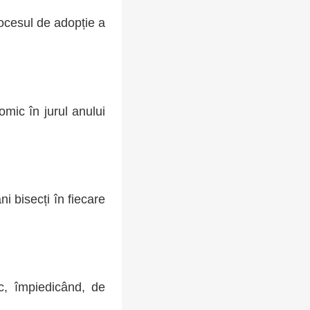
rocesul de adopție a
omic în jurul anului
i bisecți în fiecare
ic, împiedicând, de