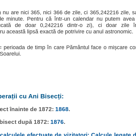
 nu are nici 365, nici 366 de zile, ci 365,242216 zile, 
 de minute. Pentru că într-un calendar nu putem avea 
tă de doar 0,242216 dintr-o zi), ci doar zile înt
 această lipsă exactă de potrivire cu anul astronomic.
= perioada de timp în care Pământul face o mișcare co
 Soarelui.
erații cu Ani Bisecți:
sect înainte de 1872:
1868
.
 bisect după 1872:
1876
.
alculele efectuate de vizitatori: Calcule legate d