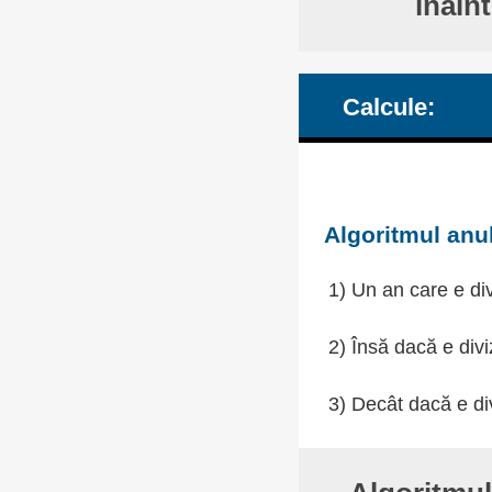
înain
Calcule:
Algoritmul anul
1) Un an care e div
2) Însă dacă e divi
3) Decât dacă e div