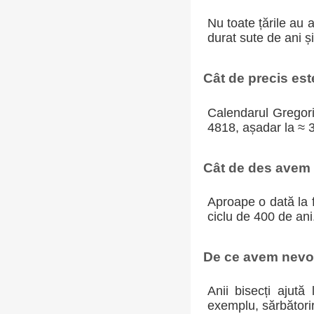
Nu toate țările au 
durat sute de ani ș
Cât de precis es
Calendarul Gregoria
4818, așadar la ≈ 
Cât de des avem a
Aproape o dată la f
ciclu de 400 de ani
De ce avem nevoi
Anii bisecți ajută
exemplu, sărbători