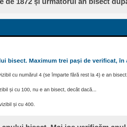
te de 1872 și următorul an bisect dup
ui bisect. Maximum trei pași de verificat, în
izibil cu numărul 4 (se împarte fără rest la 4) e an bisect
zibil și cu 100, nu e an bisect, decât dacă...
izibil și cu 400.