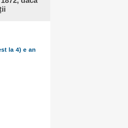
 1872, dacă
ii
st la 4) e an