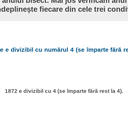
 anului bisect. Mai jos verificăm anul
ndeplinește fiecare din cele trei condiț
e e divizibil cu numărul 4 (se împarte fără re
1872 e divizibil cu 4 (se împarte fără rest la 4).