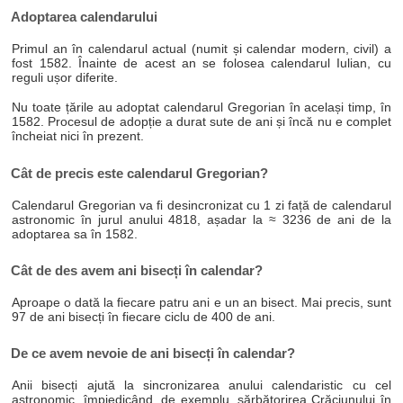
Adoptarea calendarului
Primul an în calendarul actual (numit și calendar modern, civil) a
fost 1582. Înainte de acest an se folosea calendarul Iulian, cu
reguli ușor diferite.
Nu toate țările au adoptat calendarul Gregorian în același timp, în
1582. Procesul de adopție a durat sute de ani și încă nu e complet
încheiat nici în prezent.
Cât de precis este calendarul Gregorian?
Calendarul Gregorian va fi desincronizat cu 1 zi față de calendarul
astronomic în jurul anului 4818, așadar la ≈ 3236 de ani de la
adoptarea sa în 1582.
Cât de des avem ani bisecți în calendar?
Aproape o dată la fiecare patru ani e un an bisect. Mai precis, sunt
97 de ani bisecți în fiecare ciclu de 400 de ani.
De ce avem nevoie de ani bisecți în calendar?
Anii bisecți ajută la sincronizarea anului calendaristic cu cel
astronomic, împiedicând, de exemplu, sărbătorirea Crăciunului în