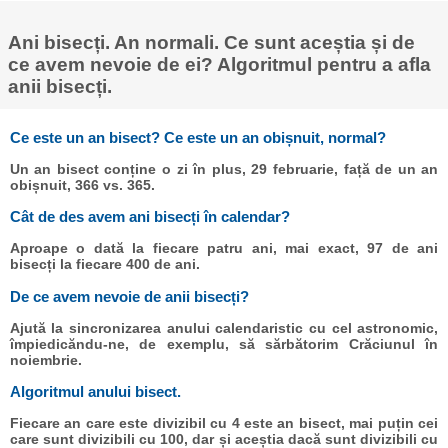
Ani bisecți. An normali. Ce sunt aceștia și de
ce avem nevoie de ei? Algoritmul pentru a afla
anii bisecți.
Ce este un an bisect? Ce este un an obișnuit, normal?
Un an bisect conține o zi în plus, 29 februarie, față de un an
obișnuit, 366 vs. 365.
Cât de des avem ani bisecți în calendar?
Aproape o dată la fiecare patru ani, mai exact, 97 de ani
bisecți la fiecare 400 de ani.
De ce avem nevoie de anii bisecți?
Ajută la sincronizarea anului calendaristic cu cel astronomic,
împiedicăndu-ne, de exemplu, să sărbătorim Crăciunul în
noiembrie.
Algoritmul anului bisect.
Fiecare an care este divizibil cu 4 este an bisect, mai puțin cei
care sunt divizibili cu 100, dar și aceștia dacă sunt divizibili cu