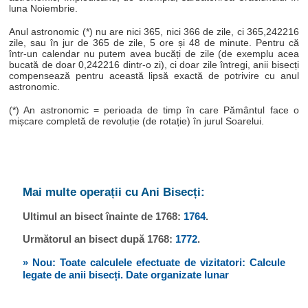
luna Noiembrie.
Anul astronomic (*) nu are nici 365, nici 366 de zile, ci 365,242216
zile, sau în jur de 365 de zile, 5 ore și 48 de minute. Pentru că
într-un calendar nu putem avea bucăți de zile (de exemplu acea
bucată de doar 0,242216 dintr-o zi), ci doar zile întregi, anii bisecți
compensează pentru această lipsă exactă de potrivire cu anul
astronomic.
(*) An astronomic = perioada de timp în care Pământul face o
mișcare completă de revoluție (de rotație) în jurul Soarelui.
Mai multe operații cu Ani Bisecți:
Ultimul an bisect înainte de 1768:
1764
.
Următorul an bisect după 1768:
1772
.
» Nou: Toate calculele efectuate de vizitatori: Calcule
legate de anii bisecți. Date organizate lunar