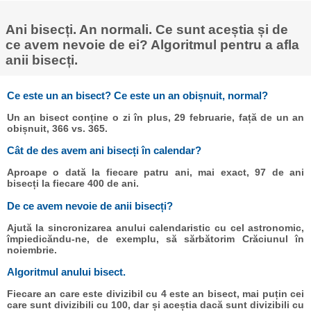
Ani bisecți. An normali. Ce sunt aceștia și de
ce avem nevoie de ei? Algoritmul pentru a afla
anii bisecți.
Ce este un an bisect? Ce este un an obișnuit, normal?
Un an bisect conține o zi în plus, 29 februarie, față de un an
obișnuit, 366 vs. 365.
Cât de des avem ani bisecți în calendar?
Aproape o dată la fiecare patru ani, mai exact, 97 de ani
bisecți la fiecare 400 de ani.
De ce avem nevoie de anii bisecți?
Ajută la sincronizarea anului calendaristic cu cel astronomic,
împiedicăndu-ne, de exemplu, să sărbătorim Crăciunul în
noiembrie.
Algoritmul anului bisect.
Fiecare an care este divizibil cu 4 este an bisect, mai puțin cei
care sunt divizibili cu 100, dar și aceștia dacă sunt divizibili cu