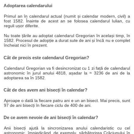
Adoptarea calendarului
Primul an în calendarul actual (numit și calendar modern, civil) a
fost 1582. Înainte de acest an se folosea calendarul Iulian, cu
reguli ușor diferite.
Nu toate țările au adoptat calendarul Gregorian în același timp, în
1582. Procesul de adopție a durat sute de ani și încă nu e complet
încheiat nici în prezent.
Cât de precis este calendarul Gregorian?
Calendarul Gregorian va fi desincronizat cu 1 zi față de calendarul
astronomic în jurul anului 4818, așadar la ≈ 3236 de ani de la
adoptarea sa în 1582.
Cât de des avem ani bisecți în calendar?
Aproape o dată la fiecare patru ani e un an bisect. Mai precis, sunt
97 de ani bisecți în fiecare ciclu de 400 de ani.
De ce avem nevoie de ani bisecți în calendar?
Anii bisecți ajută la sincronizarea anului calendaristic cu cel
astronomic, împiedicând, de exemplu, sărbătorirea Crăciunului în