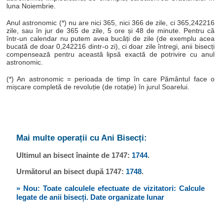
luna Noiembrie.
Anul astronomic (*) nu are nici 365, nici 366 de zile, ci 365,242216
zile, sau în jur de 365 de zile, 5 ore și 48 de minute. Pentru că
într-un calendar nu putem avea bucăți de zile (de exemplu acea
bucată de doar 0,242216 dintr-o zi), ci doar zile întregi, anii bisecți
compensează pentru această lipsă exactă de potrivire cu anul
astronomic.
(*) An astronomic = perioada de timp în care Pământul face o
mișcare completă de revoluție (de rotație) în jurul Soarelui.
Mai multe operații cu Ani Bisecți:
Ultimul an bisect înainte de 1747:
1744
.
Următorul an bisect după 1747:
1748
.
» Nou: Toate calculele efectuate de vizitatori: Calcule
legate de anii bisecți. Date organizate lunar