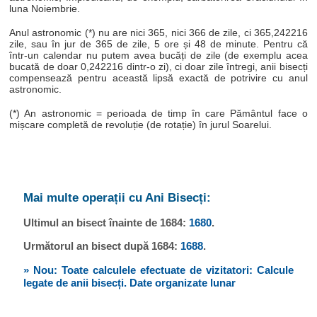
luna Noiembrie.
Anul astronomic (*) nu are nici 365, nici 366 de zile, ci 365,242216
zile, sau în jur de 365 de zile, 5 ore și 48 de minute. Pentru că
într-un calendar nu putem avea bucăți de zile (de exemplu acea
bucată de doar 0,242216 dintr-o zi), ci doar zile întregi, anii bisecți
compensează pentru această lipsă exactă de potrivire cu anul
astronomic.
(*) An astronomic = perioada de timp în care Pământul face o
mișcare completă de revoluție (de rotație) în jurul Soarelui.
Mai multe operații cu Ani Bisecți:
Ultimul an bisect înainte de 1684:
1680
.
Următorul an bisect după 1684:
1688
.
» Nou: Toate calculele efectuate de vizitatori: Calcule
legate de anii bisecți. Date organizate lunar