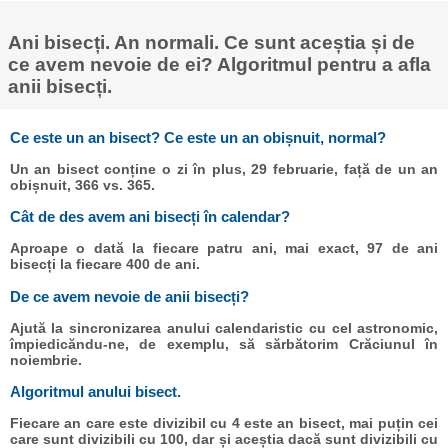
Ani bisecți. An normali. Ce sunt aceștia și de
ce avem nevoie de ei? Algoritmul pentru a afla
anii bisecți.
Ce este un an bisect? Ce este un an obișnuit, normal?
Un an bisect conține o zi în plus, 29 februarie, față de un an
obișnuit, 366 vs. 365.
Cât de des avem ani bisecți în calendar?
Aproape o dată la fiecare patru ani, mai exact, 97 de ani
bisecți la fiecare 400 de ani.
De ce avem nevoie de anii bisecți?
Ajută la sincronizarea anului calendaristic cu cel astronomic,
împiedicăndu-ne, de exemplu, să sărbătorim Crăciunul în
noiembrie.
Algoritmul anului bisect.
Fiecare an care este divizibil cu 4 este an bisect, mai puțin cei
care sunt divizibili cu 100, dar și aceștia dacă sunt divizibili cu