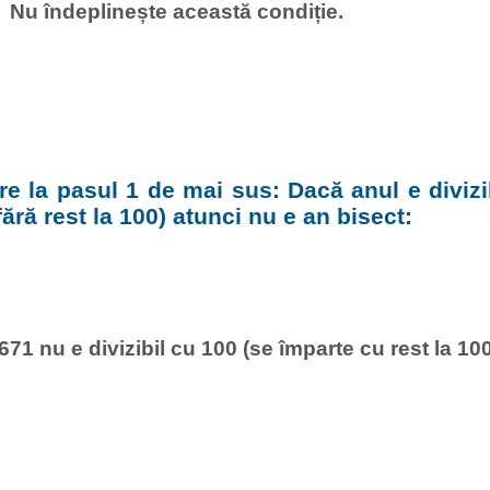
Nu îndeplinește această condiție.
e la pasul 1 de mai sus: Dacă anul e divizi
fără rest la 100) atunci nu e an bisect:
671 nu e divizibil cu 100 (se împarte cu rest la 100