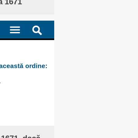
ă 1671
 această ordine:
.