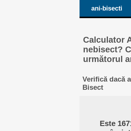
ani-bisecti
Calculator A
nebisect? Ca
următorul a
Verifică dacă 
Bisect
Este 167