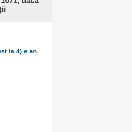
 1671, dacă
ii
st la 4) e an