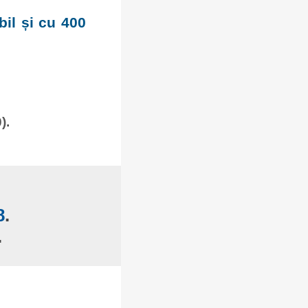
bil și cu 400
).
8
.
.