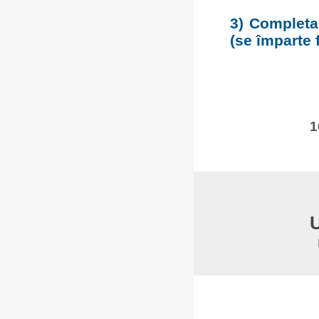
3) Completar
(se împarte f
1
U