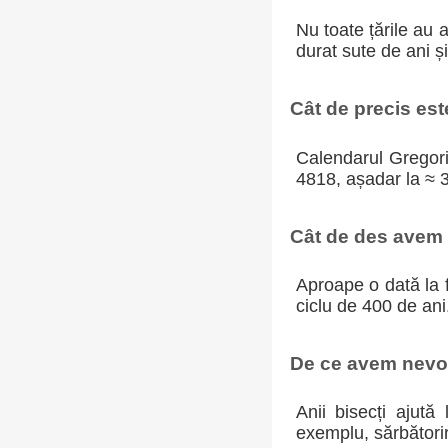
Nu toate țările au 
durat sute de ani ș
Cât de precis es
Calendarul Gregoria
4818, așadar la ≈ 
Cât de des avem a
Aproape o dată la f
ciclu de 400 de ani
De ce avem nevoi
Anii bisecți ajută
exemplu, sărbători