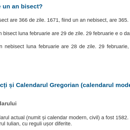
e un an bisect?
ect are 366 de zile. 1671, fiind un an nebisect, are 365.
n bisect luna februarie are 29 de zile. 29 februarie e o da
an nebisect luna februarie are 28 de zile. 29 februarie
ecți și Calendarul Gregorian (calendarul moder
arului
arul actual (numit și calendar modern, civil) a fost 1582.
l Iulian, cu reguli ușor diferite.