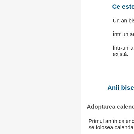
Ce est
Un an bis
Într-un a
Într-un 
există.
Anii bis
Adoptarea calend
Primul an în calend
se folosea calendaru