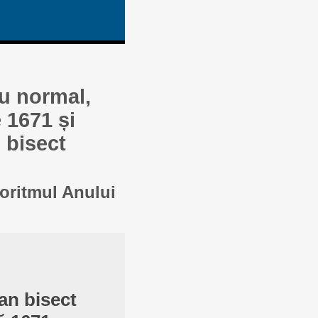
au normal,
 1671 și
 bisect
goritmul Anului
an bisect