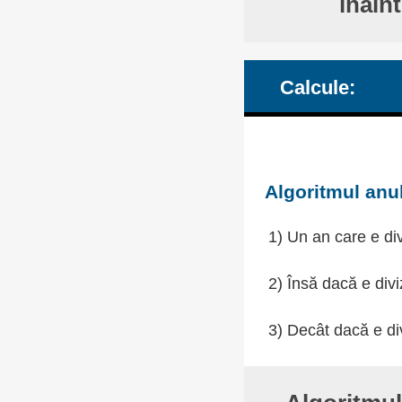
înain
Calcule:
Algoritmul anul
1) Un an care e div
2) Însă dacă e divi
3) Decât dacă e div