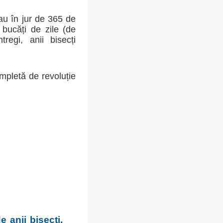
sau în jur de 365 de
bucăți de zile (de
regi, anii bisecți
mpletă de revoluție
e anii bisecți.