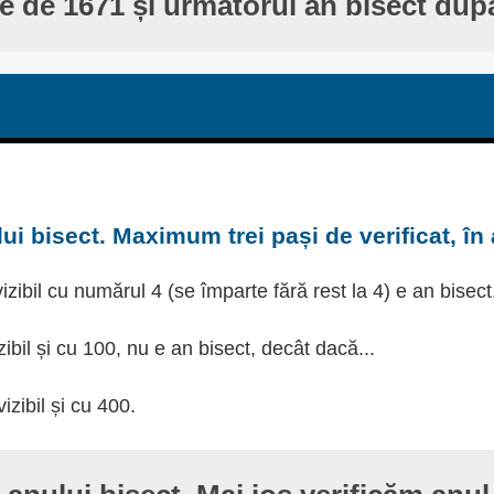
te de 1671 și următorul an bisect dup
ui bisect. Maximum trei pași de verificat, în
izibil cu numărul 4 (se împarte fără rest la 4) e an bisect
zibil și cu 100, nu e an bisect, decât dacă...
izibil și cu 400.