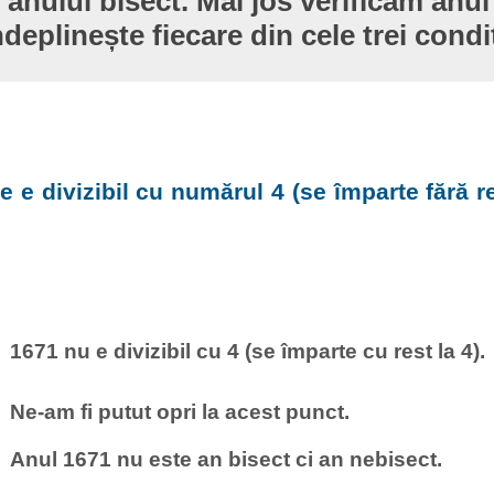
 anului bisect. Mai jos verificăm anul
ndeplinește fiecare din cele trei condiț
e e divizibil cu numărul 4 (se împarte fără re
1671 nu e divizibil cu 4 (se împarte cu rest la 4).
Ne-am fi putut opri la acest punct.
Anul 1671 nu este an bisect ci an nebisect.