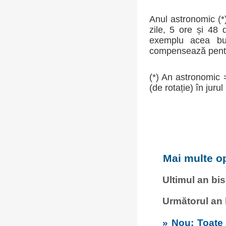
Anul astronomic (*)
zile, 5 ore și 48
exemplu acea buca
compensează pentru
(*) An astronomic 
(de rotație) în jurul
Mai multe op
Ultimul an bi
Următorul an
» Nou: Toate c