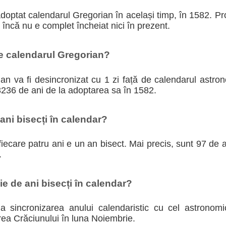
adoptat calendarul Gregorian în același timp, în 1582. P
i încă nu e complet încheiat nici în prezent.
te calendarul Gregorian?
n va fi desincronizat cu 1 zi față de calendarul astron
3236 de ani de la adoptarea sa în 1582.
ni bisecți în calendar?
iecare patru ani e un an bisect. Mai precis, sunt 97 de an
.
e de ani bisecți în calendar?
 la sincronizarea anului calendaristic cu cel astronom
rea Crăciunului în luna Noiembrie.