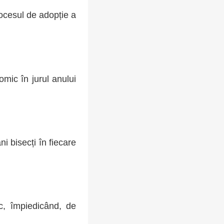
rocesul de adopție a
omic în jurul anului
i bisecți în fiecare
ic, împiedicând, de