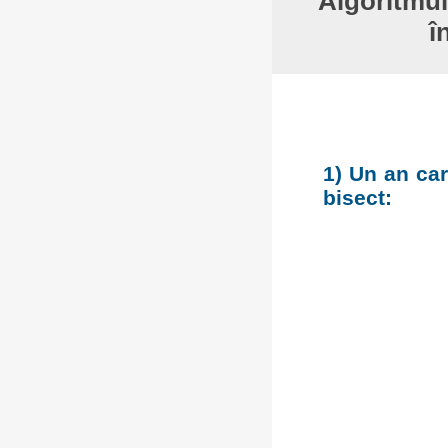
Algoritmul
î
1) Un an car
bisect: