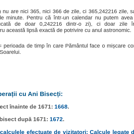
 nu are nici 365, nici 366 de zile, ci 365,242216 zile, 
 de minute. Pentru că într-un calendar nu putem avea 
tă de doar 0,242216 dintr-o zi), ci doar zile înt
 această lipsă exactă de potrivire cu anul astronomic.
= perioada de timp în care Pământul face o mișcare co
 Soarelui.
erații cu Ani Bisecți:
sect înainte de 1671:
1668
.
 bisect după 1671:
1672
.
alculele efectuate de vizitatori: Calcule legate d