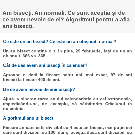
Ani bisecți. An normali. Ce sunt aceștia și de
ce avem nevoie de ei? Algoritmul pentru a afla
anii bisecți.
Ce este un an bisect? Ce este un an obișnuit, normal?
Un an bisect conține o zi în plus, 29 februarie, față de un an
obișnuit, 366 vs. 365.
Cât de des avem ani bisecți în calendar?
Aproape o dată la fiecare patru ani, mai exact, 97 de ani
bisecți la fiecare 400 de ani.
De ce avem nevoie de anii bisecți?
Ajută la sincronizarea anului calendaristic cu cel astronomic,
împiedicăndu-ne, de exemplu, să sărbătorim Crăciunul în
noiembrie.
Algoritmul anului bisect.
Fiecare an care este divizibil cu 4 este an bisect, mai puțin cei
care sunt divizibili cu 100, dar și aceștia dacă sunt divizibili cu