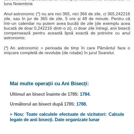
luna Noiembrie.
Anul astronomic (*) nu are nici 365, nici 366 de zile, ci 365,242216
zile, sau în jur de 365 de zile, 5 ore și 48 de minute. Pentru că
într-un calendar nu putem avea bucăți de zile (de exemplu acea
bucată de doar 0,242216 dintr-o zi), ci doar zile întregi, anii bisecți
compensează pentru această lipsă exactă de potrivire cu anul
astronomic.
(*) An astronomic = perioada de timp în care Pământul face o
mișcare completă de revoluție (de rotație) în jurul Soarelui.
Mai multe operații cu Ani Bisecți:
Ultimul an bisect înainte de 1785:
1784
.
Următorul an bisect după 1785:
1788
.
» Nou: Toate calculele efectuate de vizitatori: Calcule
legate de anii bisecți. Date organizate lunar