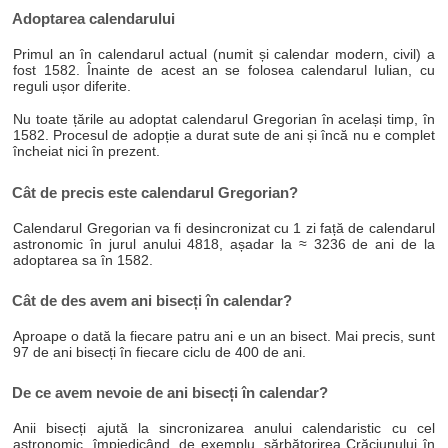
Adoptarea calendarului
Primul an în calendarul actual (numit și calendar modern, civil) a
fost 1582. Înainte de acest an se folosea calendarul Iulian, cu
reguli ușor diferite.
Nu toate țările au adoptat calendarul Gregorian în același timp, în
1582. Procesul de adopție a durat sute de ani și încă nu e complet
încheiat nici în prezent.
Cât de precis este calendarul Gregorian?
Calendarul Gregorian va fi desincronizat cu 1 zi față de calendarul
astronomic în jurul anului 4818, așadar la ≈ 3236 de ani de la
adoptarea sa în 1582.
Cât de des avem ani bisecți în calendar?
Aproape o dată la fiecare patru ani e un an bisect. Mai precis, sunt
97 de ani bisecți în fiecare ciclu de 400 de ani.
De ce avem nevoie de ani bisecți în calendar?
Anii bisecți ajută la sincronizarea anului calendaristic cu cel
astronomic, împiedicând, de exemplu, sărbătorirea Crăciunului în